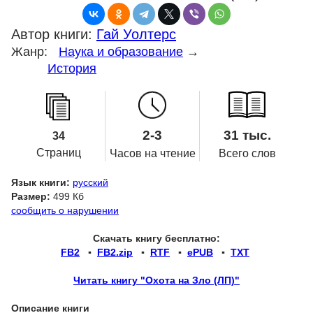
Автор книги:
Гай Уолтерс
Жанр:
Наука и образование
→
История
2-3
31 тыс.
34
Страниц
Часов на чтение
Всего слов
Язык книги:
русский
Размер:
499 Кб
сообщить о нарушении
Скачать книгу бесплатно:
FB2
▪
FB2.zip
▪
RTF
▪
ePUB
▪
TXT
Читать книгу "Охота на Зло (ЛП)"
Описание книги