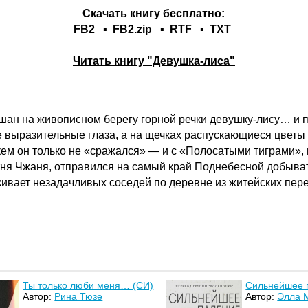
Скачать книгу бесплатно:
FB2
▪
FB2.zip
▪
RTF
▪
TXT
Читать книгу "Девушка-лиса"
н на живописном берегу горной речки девушку-лису… и по
 выразительные глаза, а на щечках распускающиеся цветы
 кем он только не «сражался» — и с «Полосатыми тиграми»,
отня Чжаня, отправился на самый край Поднебесной добыва
кивает незадачливых соседей по деревне из житейских пе
Ты только люби меня… (СИ)
Сильнейшее 
Автор:
Рина Тюзе
Автор:
Элла 