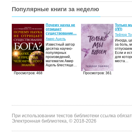
Популярные книги за неделю
Почему наука не
Только м
отрицает
(ЛП)
существование…
Тейлор Т
Амир Ацель
Иногда, ц
Известный автор
за боль, 
десятка научно-
отпускаем
популярных
Если и ес
произведений,
для котор
математик Амир
места…
Ацель блестяще…
Просмотров: 468
Просмотров: 361
При использовании текстов библиотеки ссылка обяза
Электронная библиотека, © 2018-2026