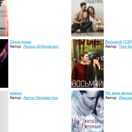
Одна душа
Восьмой (СИ
Автор:
Лиана Дубровских
Автор:
Тим Б
мирьо
На веки вечн
Автор:
Автор Неизвестен
Автор:
Джаси