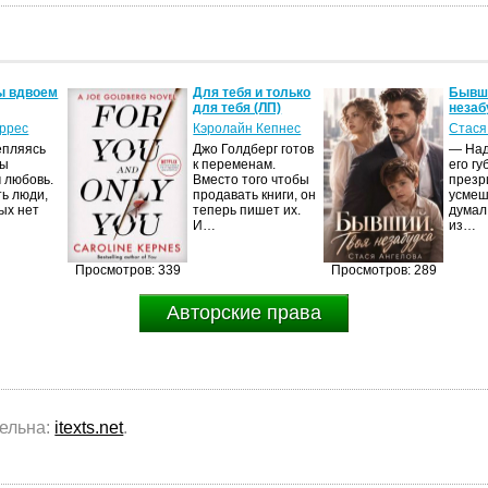
ы вдвоем
Для тебя и только
Бывши
для тебя (ЛП)
незаб
оррес
Кэролайн Кепнес
Стася
епляясь
Джо Голдберг готов
— Над
мы
к переменам.
его гу
 любовь.
Вместо того чтобы
презр
ть люди,
продавать книги, он
усмеш
ых нет
теперь пишет их.
думал
И…
из…
Просмотров: 339
Просмотров: 289
Авторские права
тельна:
itexts.net
.