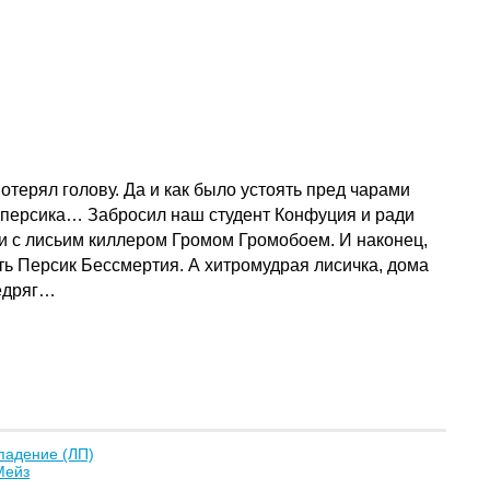
терял голову. Да и как было устоять пред чарами
 персика… Забросил наш студент Конфуция и ради
 и с лисьим киллером Громом Громобоем. И наконец,
ть Персик Бессмертия. А хитромудрая лисичка, дома
редряг…
падение (ЛП)
Мейз