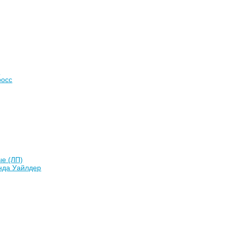
)
росс
ые (ЛП)
нда Уайлдер