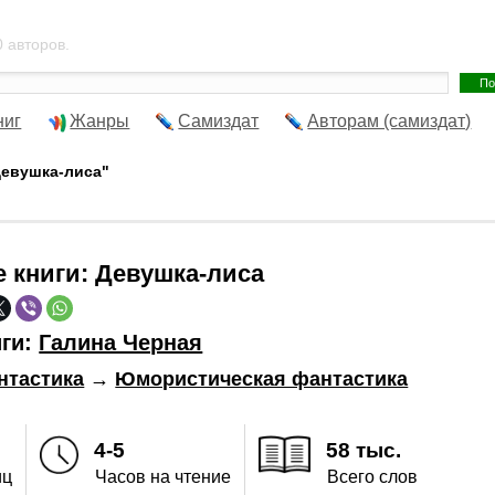
 авторов.
ниг
Жанры
Самиздат
Авторам (самиздат)
Девушка-лиса"
е книги:
Девушка-лиса
иги:
Галина Черная
нтастика
→
Юмористическая фантастика
4-5
58 тыс.
иц
Часов на чтение
Всего слов