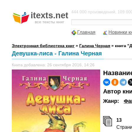
444 000 произведений, 109 000
itexts.net
все тексты книг
Главная
Новинки к
Электронная библиотека книг
»
Галина Черная
» книга "
Девушка-лиса - Галина Черная
Книга добавлена: 26 сентября 2016, 14:26
Названи
Автор кн
Жанр:
Фа
13
Стран