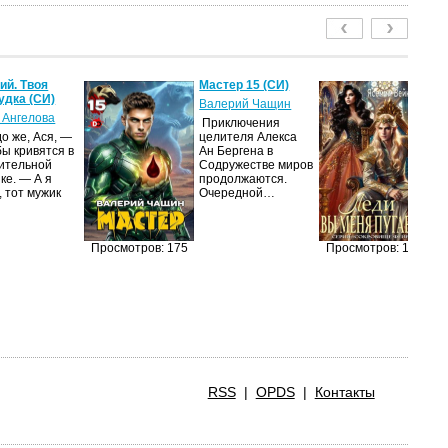
й. Твоя
Мастер 15 (СИ)
Ле
удка (СИ)
пу
Валерий Чащин
 Ангелова
Я
Приключения
о же, Ася, —
целителя Алекса
Н
бы кривятся в
Ан Бергена в
по
ительной
Содружестве миров
на
ке. — А я
продолжаются.
ср
, тот мужик
Очередной…
пс
ве
ан
п
Просмотров: 175
Просмотров: 166
RSS
|
OPDS
|
Контакты