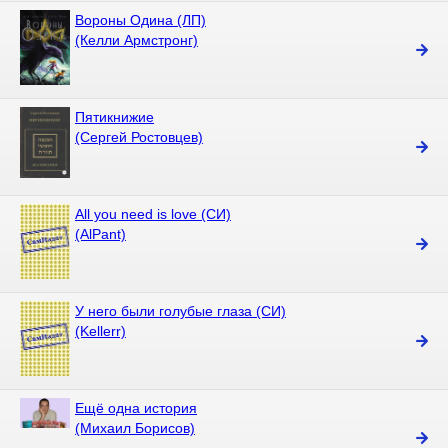
Вороны Одина (ЛП)
(Келли Армстронг)
Пятикнижие
(Сергей Ростовцев)
All you need is love (СИ)
(AlPant)
У него были голубые глаза (СИ)
(Kellerr)
Ещё одна история
(Михаил Борисов)