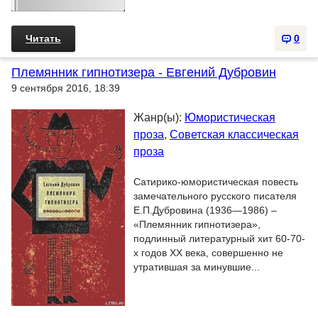
Читать
0
Племянник гипнотизера - Евгений Дубровин
9 сентября 2016, 18:39
Жанр(ы):
Юмористическая
проза
,
Советская классическая
проза
Сатирико-юмористическая повесть
замечательного русского писателя
Е.П.Дубровина (1936—1986) –
«Племянник гипнотизера»,
подлинный литературный хит 60-70-
х годов XX века, совершенно не
утратившая за минувшие...