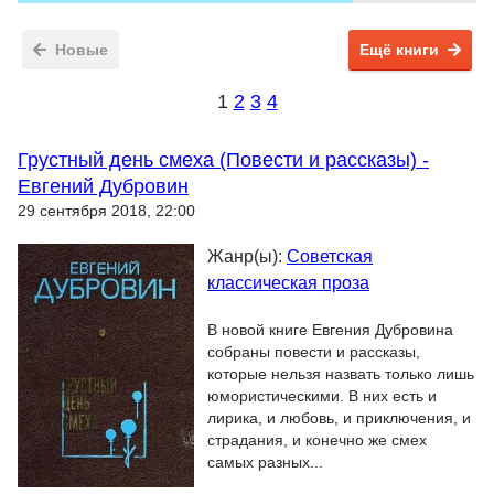
Новые
Ещё книги
1
2
3
4
Грустный день смеха (Повести и рассказы) -
Евгений Дубровин
29 сентября 2018, 22:00
Жанр(ы):
Советская
классическая проза
В новой книге Евгения Дубровина
собраны повести и рассказы,
которые нельзя назвать только лишь
юмористическими. В них есть и
лирика, и любовь, и приключения, и
страдания, и конечно же смех
самых разных...