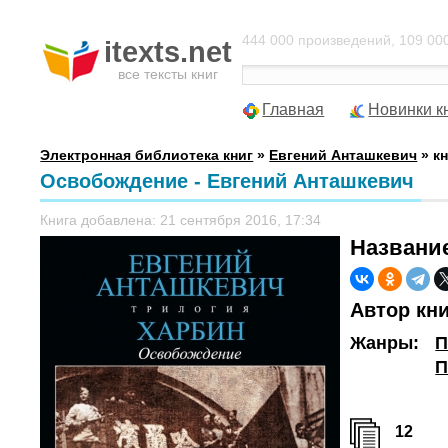
444 000 произведений, 109 000
itexts.net
все тексты книг
Главная
Новинки к
Электронная библиотека книг
»
Евгений Анташкевич
» к
Освобождение - Евгений Анташкевич
Книга добавлена: 21 сентября 2016, 17:34
Названи
Автор кн
Жанры:
П
П
12