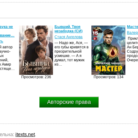
аука не
Бывший. Твоя
Масте
незабудка (СИ)
Валер
ование…
Стася Ангелова
Прик
ль
— Надо же, Ася, —
целит
й автор
его губы кривятся в
Ан Бе
аучно-
презрительной
Содру
ых
усмешке. — А я
продо
ений,
думал, тот мужик
Очер
к Амир
из…
естяще…
Просмотров: 236
Просмотров: 134
Авторские права
тельна:
itexts.net
.