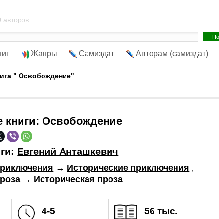
 авторов.
ниг
Жанры
Самиздат
Авторам (самиздат)
нига " Освобождение"
е книги:
Освобождение
иги:
Евгений Анташкевич
риключения
→
Исторические приключения
,
роза
→
Историческая проза
4-5
56 тыс.