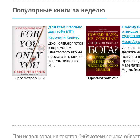
Популярные книги за неделю
двоем
Для тебя и только
Почему н
для тебя (ЛП)
отрицает
существ
с
Кэролайн Кепнес
Амир Аце
яясь
Джо Голдберг готов
к переменам.
Известны
бовь.
Вместо того чтобы
десятка н
юди,
продавать книги, он
популярн
нет
теперь пишет их.
произвед
И…
математи
Ацель бл
Просмотров: 317
Просмотров: 297
При использовании текстов библиотеки ссылка обяза