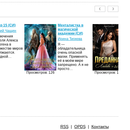
р 15 (СИ)
Менталистка в
П
магической
Лю
ий Чащин
академии (СИ)
(С
лючения
Ирина Тигиева
Ли
еля Алекса
ргена в
Я —
Ж
жестве миров
обладательница
вы
лжаются.
очень опасной
ди
едной…
магии. Применять
на
её в моём мире
уд
запрещено. А я не
п
просто…
Просмотров: 126
Просмотров: 121
RSS
|
OPDS
|
Контакты