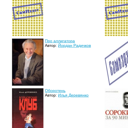
Про аллигатора
Автор:
Йордан Радичков
Оборотень
Автор:
Илья Деревянко