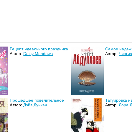
Рецепт идеального праздника
Самое надеж
Автор:
Daisy Meadows
Автор:
Чингиз
Прошедшее повелительное
Татуировка 
Автор:
Дэйв Дункан
Автор:
Лора 