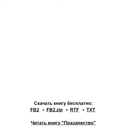
Скачать книгу бесплатно:
FB2
▪
FB2.zip
▪
RTF
▪
TXT
Читать книгу "Празднество"