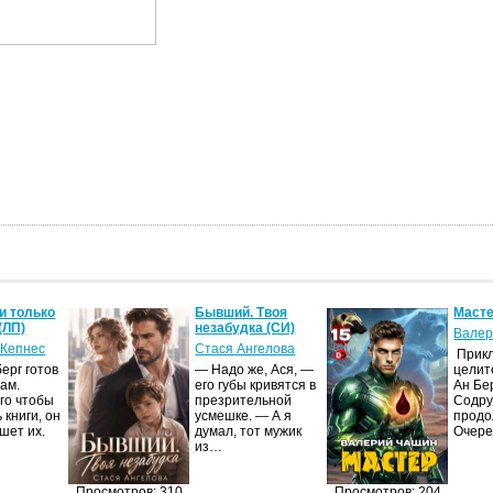
и только
Бывший. Твоя
Масте
(ЛП)
незабудка (СИ)
Валер
 Кепнес
Стася Ангелова
Прик
ерг готов
— Надо же, Ася, —
целит
ам.
его губы кривятся в
Ан Бе
го чтобы
презрительной
Содру
 книги, он
усмешке. — А я
продо
шет их.
думал, тот мужик
Очер
из…
Просмотров: 310
Просмотров: 204