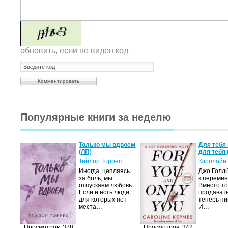
обновить, если не виден код
Популярные книги за неделю
а не
Только мы вдвоем
Для тебя 
(ЛП)
для тебя 
ние…
Тейлор Торрес
Кэролайн
Иногда, цепляясь
Джо Голдб
тор
за боль, мы
к перемен
но-
отпускаем любовь.
Вместо то
Если и есть люди,
продавать
,
для которых нет
теперь пи
мир
места…
И…
яще…
Просмотров: 378
Просмотров: 342