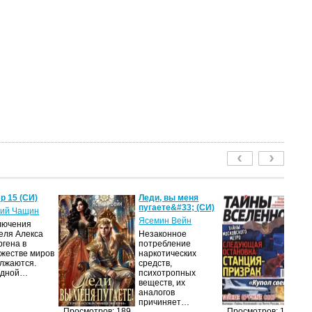
р 15 (СИ)
Леди, вы меня
Т
пугаете&#33; (СИ)
2
ий Чащин
Ясемин Вейн
ав
лючения
еля Алекса
Незаконное
Жу
ргена в
потребление
на
жестве миров
наркотических
п
лжаются.
средств,
из
едной…
психотропных
п
веществ, их
п
аналогов
до
причиняет…
и
Просмотров: 189
Просмотров: 172