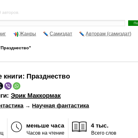
 авторов.
ниг
Жанры
Самиздат
Авторам (самиздат)
"Празднество"
е книги:
Празднество
иги:
Эрик Маккормак
нтастика
→
Научная фантастика
меньше часа
4 тыс.
иц
Часов на чтение
Всего слов