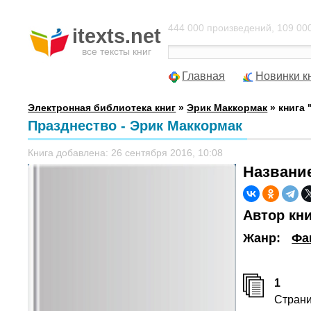
444 000 произведений, 109 000
itexts.net
все тексты книг
Главная
Новинки к
Электронная библиотека книг
»
Эрик Маккормак
» книга 
Празднество - Эрик Маккормак
Книга добавлена: 26 сентября 2016, 10:08
Названи
Автор кн
Жанр:
Фа
1
Стран