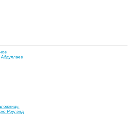
ное
 Абдуллаев
наложницы
Джо Роулэнд