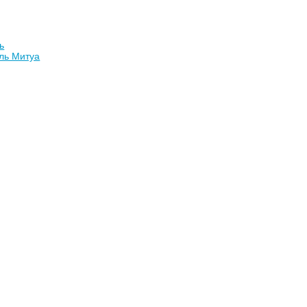
ь
ль Митуа