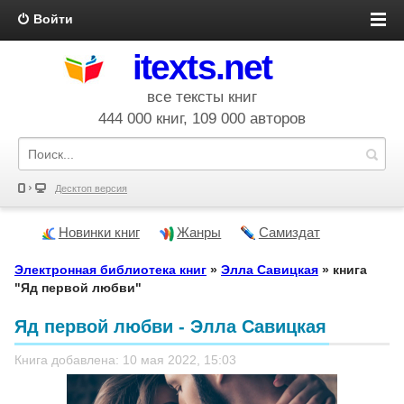
Войти
itexts.net
все тексты книг
444 000 книг, 109 000 авторов
Десктоп версия
Новинки книг
Жанры
Самиздат
Электронная библиотека книг
»
Элла Савицкая
» книга
"Яд первой любви"
Яд первой любви - Элла Савицкая
Книга добавлена: 10 мая 2022, 15:03