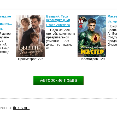
аука не
Бывший. Твоя
Масте
незабудка (СИ)
Валер
ование…
Стася Ангелова
Прик
ль
— Надо же, Ася, —
целит
й автор
его губы кривятся в
Ан Бе
аучно-
презрительной
Содру
ых
усмешке. — А я
продо
ений,
думал, тот мужик
Очер
к Амир
из…
естяще…
Просмотров: 226
Просмотров: 129
Авторские права
тельна:
itexts.net
.