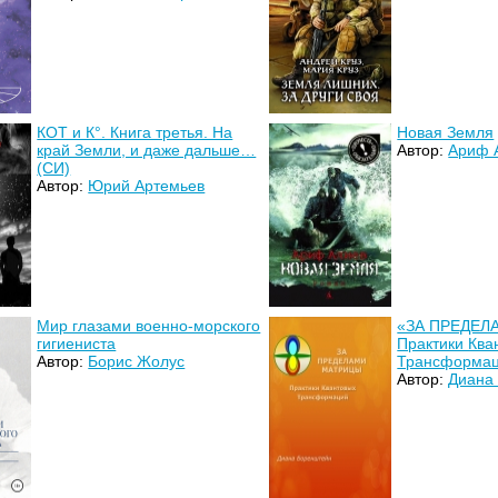
КОТ и К°. Книга третья. На
Новая Земля
край Земли, и даже дальше…
Автор:
Ариф 
(СИ)
Автор:
Юрий Артемьев
Мир глазами военно-морского
«ЗА ПРЕДЕЛ
гигиениста
Практики Ква
Автор:
Борис Жолус
Трансформа
Автор:
Диана