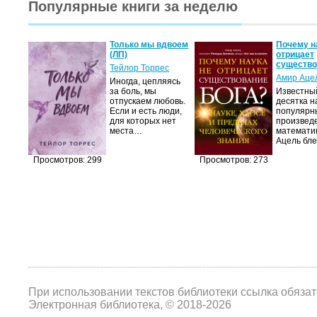
Популярные книги за неделю
олько
Только мы вдвоем
Почему н
)
(ЛП)
отрицает
существ
нес
Тейлор Торрес
Амир Аце
 готов
Иногда, цепляясь
за боль, мы
Известны
чтобы
отпускаем любовь.
десятка н
ги, он
Если и есть люди,
популярн
 их.
для которых нет
произвед
места…
математи
Ацель бл
Просмотров: 299
Просмотров: 273
При использовании текстов библиотеки ссылка обяза
Электронная библиотека, © 2018-2026