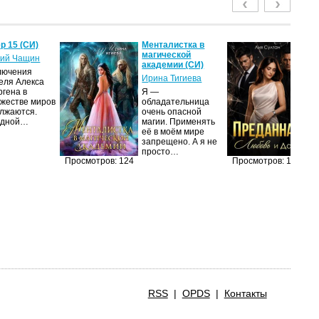
р 15 (СИ)
Менталистка в
П
магической
Лю
ий Чащин
академии (СИ)
(С
лючения
Ирина Тигиева
Ли
еля Алекса
ргена в
Я —
Ж
жестве миров
обладательница
вы
лжаются.
очень опасной
ди
едной…
магии. Применять
на
её в моём мире
уд
запрещено. А я не
п
просто…
Просмотров: 124
Просмотров: 119
RSS
|
OPDS
|
Контакты