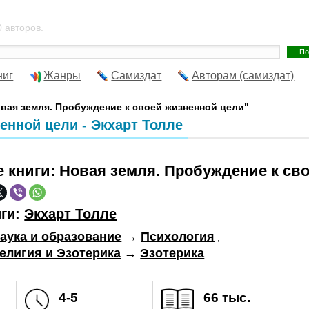
 авторов.
ниг
Жанры
Самиздат
Авторам (самиздат)
овая земля. Пробуждение к своей жизненной цели"
енной цели - Экхарт Толле
е книги:
Новая земля. Пробуждение к св
иги:
Экхарт Толле
аука и образование
→
Психология
,
елигия и Эзотерика
→
Эзотерика
4-5
66 тыс.