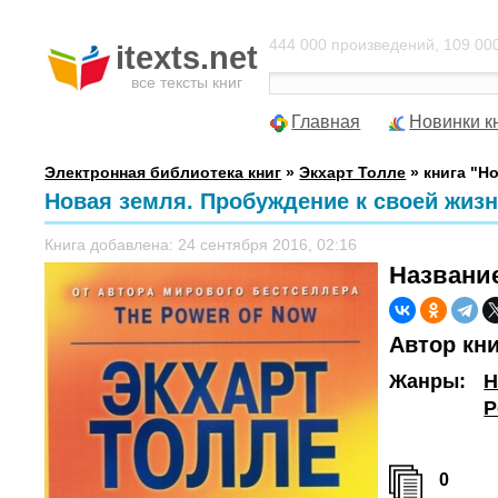
444 000 произведений, 109 000
itexts.net
все тексты книг
Главная
Новинки к
Электронная библиотека книг
»
Экхарт Толле
» книга "Н
Новая земля. Пробуждение к своей жизн
Книга добавлена: 24 сентября 2016, 02:16
Названи
Автор кн
Жанры:
Н
Р
0