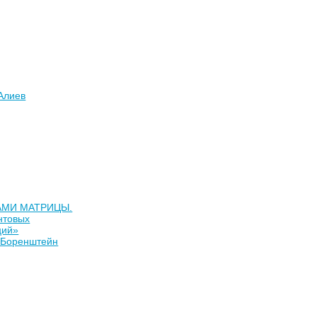
Алиев
АМИ МАТРИЦЫ.
нтовых
ций»
 Боренштейн