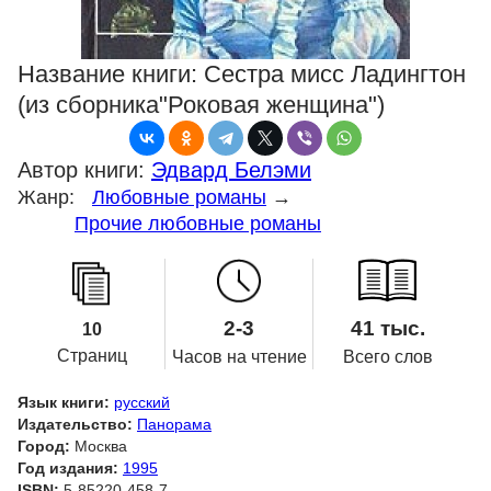
Название книги:
Сестра мисс Ладингтон
(из сборника"Роковая женщина")
Автор книги:
Эдвард Белэми
Жанр:
Любовные романы
→
Прочие любовные романы
2-3
41 тыс.
10
Страниц
Часов на чтение
Всего слов
Язык книги:
русский
Издательство:
Панорама
Город:
Москва
Год издания:
1995
ISBN:
5-85220-458-7