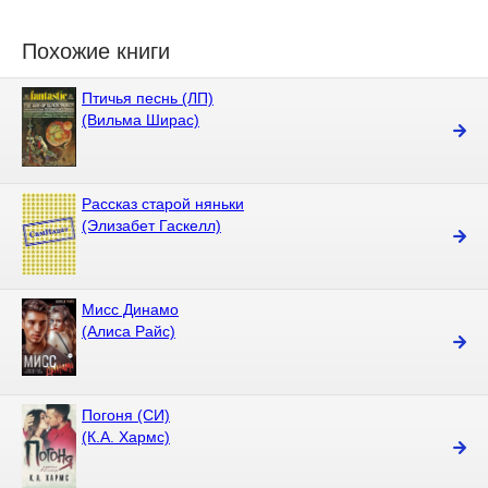
Похожие книги
Птичья песнь (ЛП)
(Вильма Ширас)
Рассказ старой няньки
(Элизабет Гаскелл)
Мисс Динамо
(Алиса Райс)
Погоня (СИ)
(К.А. Хармс)