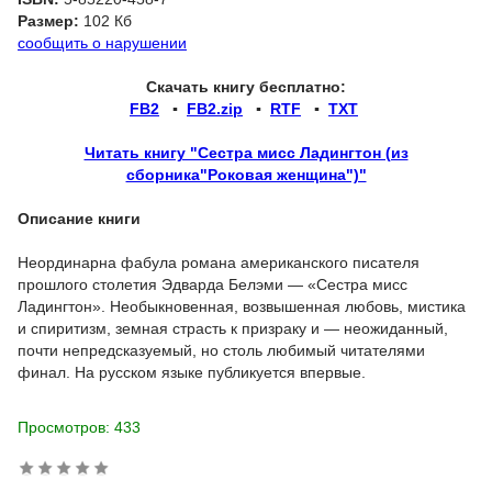
Размер:
102 Кб
сообщить о нарушении
Скачать книгу бесплатно:
FB2
▪
FB2.zip
▪
RTF
▪
TXT
Читать книгу "Сестра мисс Ладингтон (из
сборника"Роковая женщина")"
Описание книги
Неординарна фабула романа американского писателя
прошлого столетия Эдварда Белэми — «Сестра мисс
Ладингтон». Необыкновенная, возвышенная любовь, мистика
и спиритизм, земная страсть к призраку и — неожиданный,
почти непредсказуемый, но столь любимый читателями
финал. На русском языке публикуется впервые.
Просмотров: 433