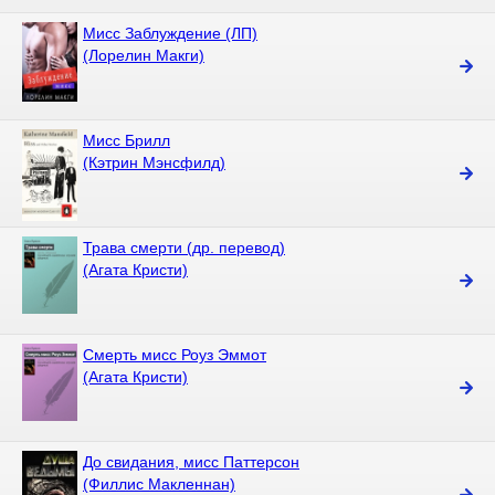
Мисс Заблуждение (ЛП)
(Лорелин Макги)
Мисс Брилл
(Кэтрин Мэнсфилд)
Трава смерти (др. перевод)
(Агата Кристи)
Смерть мисс Роуз Эммот
(Агата Кристи)
До свидания, мисс Паттерсон
(Филлис Макленнан)