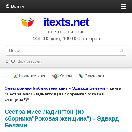
Войти
itexts.net
все тексты книг
444 000 книг, 109 000 авторов
Десктоп версия
Новинки книг
Жанры
Самиздат
Электронная библиотека книг
»
Эдвард Белэми
» книга
"Сестра мисс Ладингтон (из сборника"Роковая
женщина")"
Сестра мисс Ладингтон (из
сборника"Роковая женщина") - Эдвард
Белэми