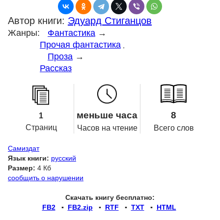
Автор книги:
Эдуард Стиганцов
Жанры:
Фантастика
→
Прочая фантастика
,
Проза
→
Рассказ
меньше часа
8
1
Страниц
Часов на чтение
Всего слов
Самиздат
Язык книги:
русский
Размер:
4 Кб
сообщить о нарушении
Скачать книгу бесплатно:
FB2
▪
FB2.zip
▪
RTF
▪
TXT
▪
HTML