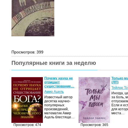
Просмотров: 399
Популярные книги за неделю
Почему наука не
Только м
отрицает
(ЛП)
существование…
Тейлор Т
Амир Ацель
Иногда, ц
Известный автор
за боль, 
десятка научно-
отпускаем
популярных
Если и ес
произведений,
для котор
математик Амир
места…
Ацель блестяще…
Просмотров: 474
Просмотров: 365