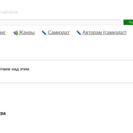
 авторов.
ниг
Жанры
Самиздат
Авторам (самиздат)
отаем над этим.
ура