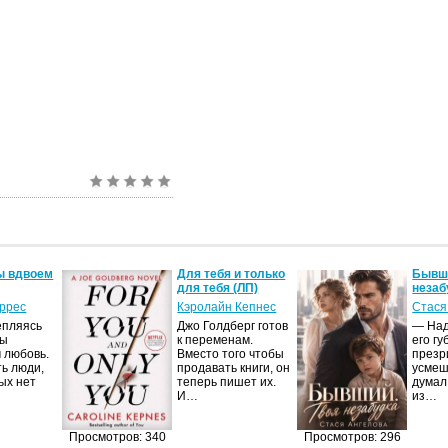
ы вдвоем
Для тебя и только
Бывши
для тебя (ЛП)
незаб
оррес
Кэролайн Кепнес
Стася
епляясь
Джо Голдберг готов
— Над
мы
к переменам.
его гу
 любовь.
Вместо того чтобы
презр
ть люди,
продавать книги, он
усмеш
ых нет
теперь пишет их.
думал
И…
из…
Просмотров: 340
Просмотров: 296