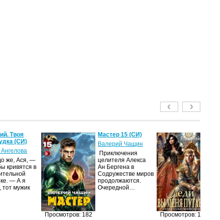
й. Твоя
Мастер 15 (СИ)
Ле
удка (СИ)
пу
Валерий Чащин
 Ангелова
Я
Приключения
о же, Ася, —
целителя Алекса
Н
бы кривятся в
Ан Бергена в
по
ительной
Содружестве миров
на
ке. — А я
продолжаются.
ср
, тот мужик
Очередной…
пс
ве
ан
п
Просмотров: 182
Просмотров: 170