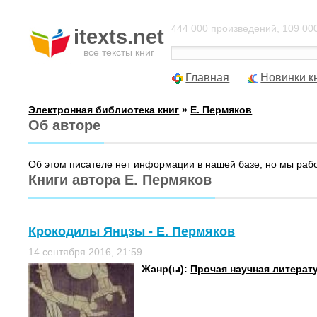
444 000 произведений, 109 000
itexts.net
все тексты книг
Главная
Новинки к
Электронная библиотека книг
»
Е. Пермяков
Об авторе
Об этом писателе нет информации в нашей базе, но мы раб
Книги автора Е. Пермяков
Крокодилы Янцзы - Е. Пермяков
14 сентября 2016, 21:59
Жанр(ы):
Прочая научная литерат