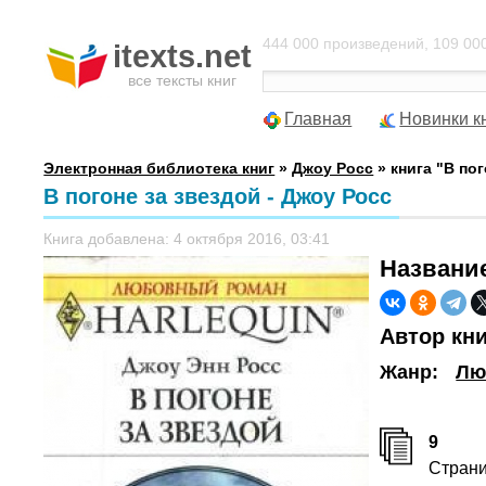
444 000 произведений, 109 000
itexts.net
все тексты книг
Главная
Новинки к
Электронная библиотека книг
»
Джоу Росс
» книга "В по
В погоне за звездой - Джоу Росс
Книга добавлена: 4 октября 2016, 03:41
Названи
Автор кн
Жанр:
Лю
9
Стран