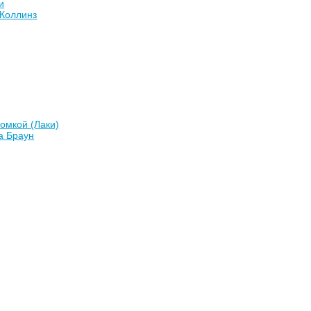
и
 Коллинз
комкой (Лаки)
а Браун