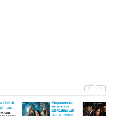
р 15 (СИ)
Менталистка в
П
магической
Лю
ий Чащин
академии (СИ)
(С
лючения
Ирина Тигиева
Ли