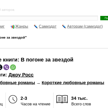
 авторов.
ниг
Жанры
Самиздат
Авторам (самиздат)
гоне за звездой"
е книги:
В погоне за звездой
иги:
Джоу Росс
бовные романы
→
Короткие любовные романы
2-3
34 тыс.
иц
Часов на чтение
Всего слов