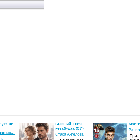
аука не
Бывший. Твоя
Масте
незабудка (СИ)
Валер
ование…
Стася Ангелова
Прик
ль