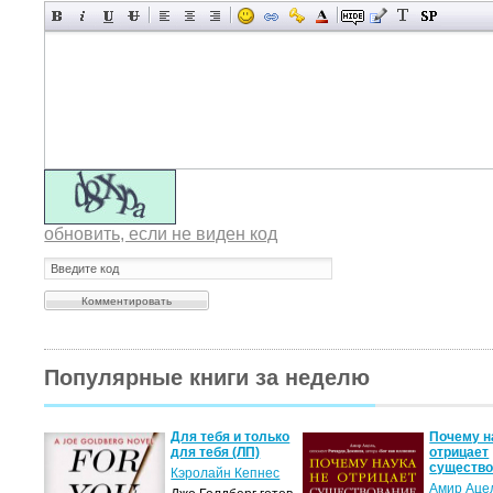
обновить, если не виден код
Популярные книги за неделю
двоем
Для тебя и только
Почему н
для тебя (ЛП)
отрицает
существ
с
Кэролайн Кепнес
Амир Аце