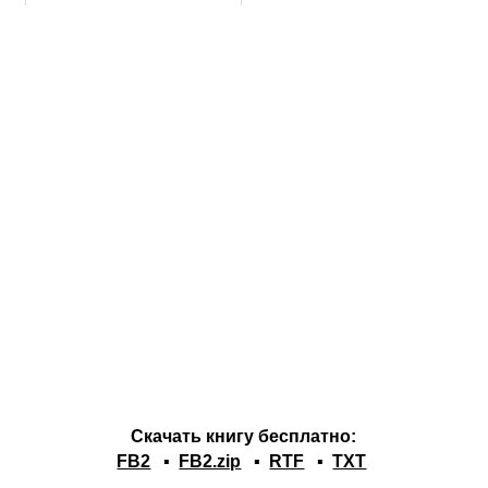
Скачать книгу бесплатно:
FB2
▪
FB2.zip
▪
RTF
▪
TXT