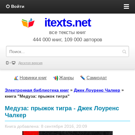
Войти
itexts.net
все тексты книг
444 000 книг, 109 000 авторов
Десктоп версия
Новинки книг
Жанры
Самиздат
Электронная библиотека книг
»
Джек Лоуренс Чалкер
»
книга "Медуза: прыжок тигра"
Медуза: прыжок тигра - Джек Лоуренс
Чалкер
Книга добавлена: 8 сентября 2016, 20:09