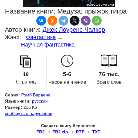
Название книги:
Медуза: прыжок тигра
Автор книги:
Джек Лоуренс Чалкер
Жанр:
Фантастика
→
Научная фантастика
5-6
76 тыс.
19
Страниц
Часов на чтение
Всего слов
Серия:
Ромб Вардена
Язык книги:
русский
Размер:
216 Кб
сообщить о нарушении
Скачать книгу бесплатно:
FB2
▪
FB2.zip
▪
RTF
▪
TXT