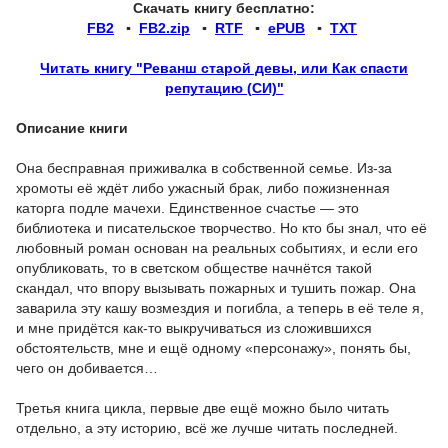
Скачать книгу бесплатно:
FB2
▪
FB2.zip
▪
RTF
▪
ePUB
▪
TXT
Читать книгу "Реванш старой девы, или Как спасти
репутацию (СИ)"
Описание книги
Она бесправная приживалка в собственной семье. Из-за
хромоты её ждёт либо ужасный брак, либо пожизненная
каторга подле мачехи. Единственное счастье — это
библиотека и писательское творчество. Но кто бы знал, что её
любовный роман основан на реальных событиях, и если его
опубликовать, то в светском обществе начнётся такой
скандал, что впору вызывать пожарных и тушить пожар. Она
заварила эту кашу возмездия и погибла, а теперь в её теле я,
и мне придётся как-то выкручиваться из сложившихся
обстоятельств, мне и ещё одному «персонажу», понять бы,
чего он добивается…
Третья книга цикла, первые две ещё можно было читать
отдельно, а эту историю, всё же лучше читать последней.