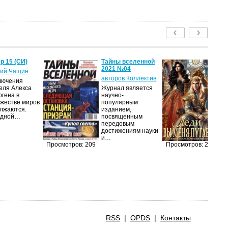
р 15 (СИ)
Тайны вселенной
Ле
2021 №04
пу
ий Чащин
авторов Коллектив
Я
лючения
еля Алекса
Журнал является
Н
ргена в
научно-
по
жестве миров
популярным
на
лжаются.
изданием,
ср
едной…
посвященным
пс
передовым
ве
достижениям науки
ан
и…
п
Просмотров: 209
Просмотров: 200
RSS
|
OPDS
|
Контакты