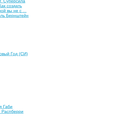
or. Суперсила
Как создать
ой вы не с ...
эль Бернштейн
Новый Год (СИ)
я Габи
н Распберри