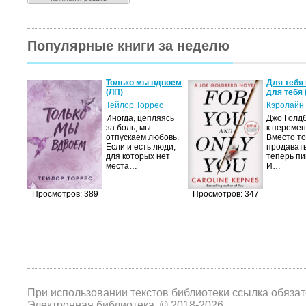
Популярные книги за неделю
а не
Только мы вдвоем
Для тебя 
(ЛП)
для тебя 
ние…
Тейлор Торрес
Кэролайн
Иногда, цепляясь
Джо Голдб
тор
за боль, мы
к перемен
но-
отпускаем любовь.
Вместо то
Если и есть люди,
продавать
,
для которых нет
теперь пи
мир
места…
И…
яще…
Просмотров: 389
Просмотров: 347
При использовании текстов библиотеки ссылка обяза
Электронная библиотека, © 2018-2026