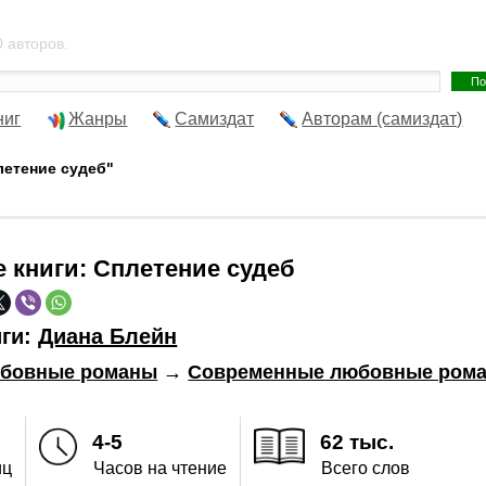
 авторов.
ниг
Жанры
Самиздат
Авторам (самиздат)
летение судеб"
е книги:
Сплетение судеб
иги:
Диана Блейн
бовные романы
→
Современные любовные ром
4-5
62 тыс.
иц
Часов на чтение
Всего слов