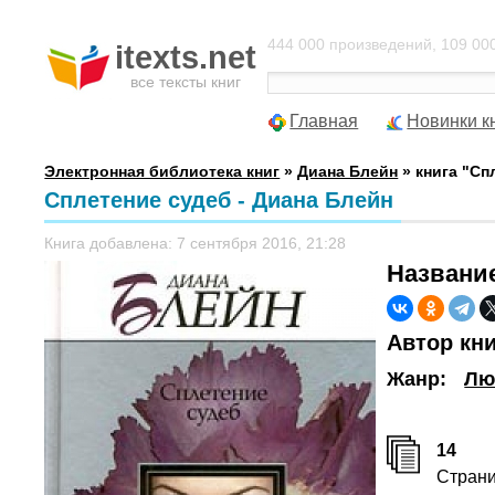
444 000 произведений, 109 000
itexts.net
все тексты книг
Главная
Новинки к
Электронная библиотека книг
»
Диана Блейн
» книга "Сп
Сплетение судеб - Диана Блейн
Книга добавлена: 7 сентября 2016, 21:28
Названи
Автор кн
Жанр:
Лю
14
Стран