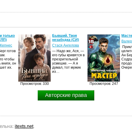
и только
Бывший. Твоя
Масте
(ЛП)
незабудка (СИ)
Валер
 Кепнес
Стася Ангелова
Прик
ерг готов
— Надо же, Ася, —
целит
ам.
его губы кривятся в
Ан Бе
го чтобы
презрительной
Содру
 книги, он
усмешке. — А я
продо
шет их.
думал, тот мужик
Очер
из…
Просмотров: 330
Просмотров: 247
Авторские права
тельна:
itexts.net
.