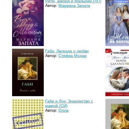
Ритм, аккорд и Малыхин (ЛП)
Автор:
Мариана Запата
Габи. Легенда о любви
Автор:
Стефка Модар
Габи и Луи. Знакомство с
мамой (СИ)
Автор:
Олла