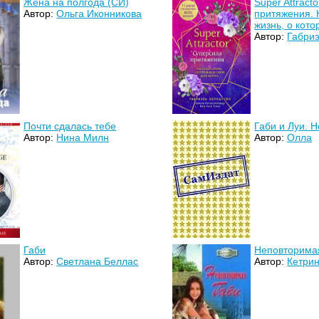
Жена на полгода (СИ)
Super Attract
Автор:
Ольга Иконникова
притяжения. 
жизнь, о котор
Автор:
Габри
Почти сдалась тебе
Габи и Луи. 
Автор:
Нина Милн
Автор:
Олла
Габи
Неповторима
Автор:
Светлана Беллас
Автор:
Кетри