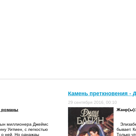
Камень преткновения - 
29 сентября 2016, 00:10
 романы
Жанр(ы)
сын миллионера Джеймс
Элизабет
ну Уитмен, с легкостью
бывает. 
 о ней. Но однажды
Только чт