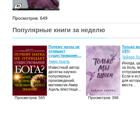
Просмотров: 649
Популярные книги за неделю
Почему наука не
Только м
отрицает
(ЛП)
существование…
Тейлор Т
Амир Ацель
Иногда, ц
Известный автор
за боль, 
десятка научно-
отпускаем
популярных
Если и ес
произведений,
для котор
математик Амир
места…
Ацель блестяще…
Просмотров: 565
Просмотров: 398