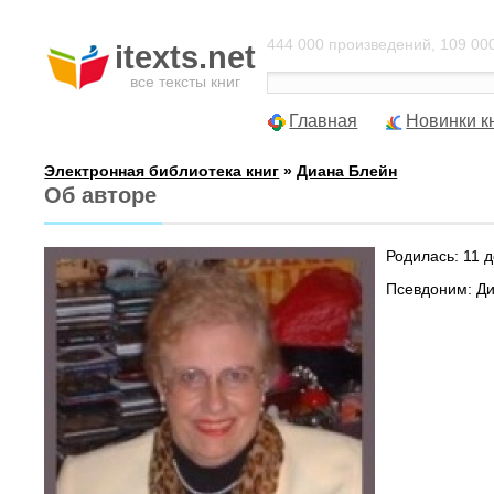
444 000 произведений, 109 000
itexts.net
все тексты книг
Главная
Новинки к
Электронная библиотека книг
»
Диана Блейн
Об авторе
Родилась: 11 
Псевдоним: Д