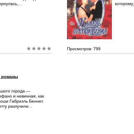
рнулась,...
которому,
Просмотров: 799
 романы
ьшого города —
ефано и невинная, как
коши Габриэль Беннет.
ту разлучили...