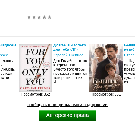
ы вдвоем
Для тебя и только
Бывши
для тебя (ЛП)
незаб
оррес
Кэролайн Кепнес
Стася
епляясь
Джо Голдберг готов
— Над
мы
к переменам.
его гу
 любовь.
Вместо того чтобы
презр
ть люди,
продавать книги, он
усмеш
ых нет
теперь пишет их.
думал
И…
из…
Просмотров: 352
Просмотров: 351
сообщить о неприемлемом содержании
Авторские права