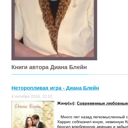
Книги автора Диана Блейн
Неторопливая игра - Диана Блейн
4 октября 2016, 22:01
Жанр(ы):
Современные любовные
Много лет назад легкомысленный 
Харрис соблазнил юную, невинную Ки
бросил влюбленную девушку и забыл