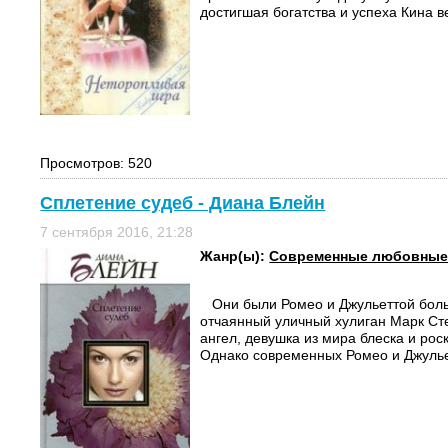
достигшая богатства и успеха Кина ве
Просмотров: 520
Сплетение судеб - Диана Блейн
7 сентября 2016, 21:28
Жанр(ы):
Современные любовные
Они были Ромео и Джульеттой бол
отчаянный уличный хулиган Марк Ст
ангел, девушка из мира блеска и рос
Однако современных Ромео и Джульет