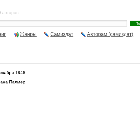
 авторов.
ниг
Жанры
Самиздат
Авторам (самиздат)
декабря 1946
иана Палмер