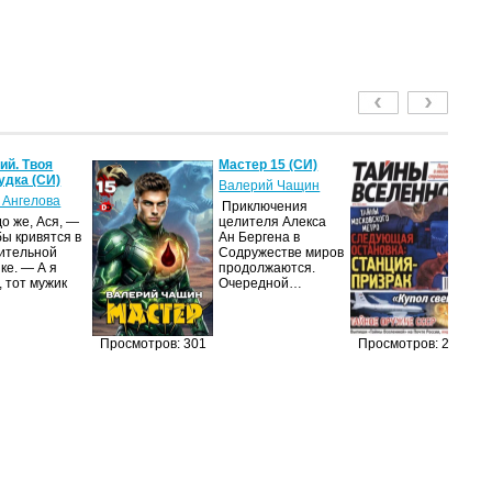
й. Твоя
Мастер 15 (СИ)
Т
удка (СИ)
2
Валерий Чащин
 Ангелова
ав
Приключения
о же, Ася, —
целителя Алекса
Жу
бы кривятся в
Ан Бергена в
на
ительной
Содружестве миров
п
ке. — А я
продолжаются.
из
, тот мужик
Очередной…
п
п
до
и
Просмотров: 301
Просмотров: 268