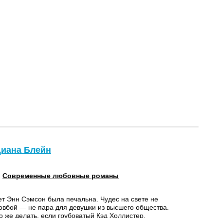
Диана Блейн
:
Современные любовные романы
 Энн Сэмсон была печальна. Чудес на свете не
Ковбой — не пара для девушки из высшего общества.
о же делать, если грубоватый Кэд Холлистер,