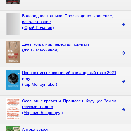
Водородное топливо. Производство, хранение,
использование
(Юрий Почанин)
День, когда мир перестал покупать
(Дж. Б. Маккиннон)
Перспективы инвестиций в сланцевый газ в 2021
году
(Кир Moneymaker)
Осознание времени. Прошлое и будущее Земли
глазами геолога
(Маршия Бьорнеруд)
Аптека в лесу