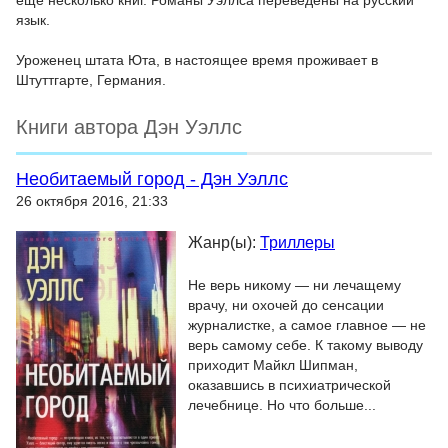
ещё несколько книг. Романы Уэллса переведены на русский
язык.
Уроженец штата Юта, в настоящее время проживает в
Штуттгарте, Германия.
Книги автора Дэн Уэллс
Необитаемый город - Дэн Уэллс
26 октября 2016, 21:33
Жанр(ы):
Триллеры
Не верь никому — ни лечащему
врачу, ни охочей до сенсации
журналистке, а самое главное — не
верь самому себе. К такому выводу
приходит Майкл Шипман,
оказавшись в психиатрической
лечебнице. Но что больше...