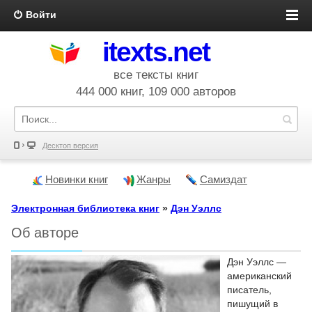
Войти
itexts.net
все тексты книг
444 000 книг, 109 000 авторов
Десктоп версия
Новинки книг
Жанры
Самиздат
Электронная библиотека книг
»
Дэн Уэллс
Об авторе
Дэн Уэллс —
американский
писатель,
пишущий в