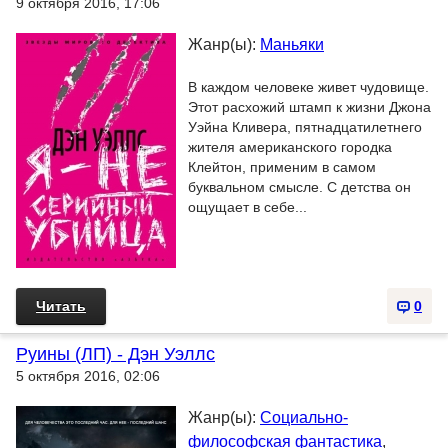
9 октября 2016, 17:06
Жанр(ы):
Маньяки
В каждом человеке живет чудовище.
Этот расхожий штамп к жизни Джона
Уэйна Кливера, пятнадцатилетнего
жителя американского городка
Клейтон, применим в самом
буквальном смысле. С детства он
ощущает в себе...
Читать
0
Руины (ЛП) - Дэн Уэллс
5 октября 2016, 02:06
Жанр(ы):
Социально-
философская фантастика
,