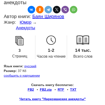
анекдоты
Автор книги:
Баян Ширянов
Жанр:
Юмор
→
Анекдоты
1-2
14 тыс.
3
Страниц
Часов на чтение
Всего слов
Язык книги:
русский
Размер:
37 Кб
сообщить о нарушении
Скачать книгу бесплатно:
FB2
▪
FB2.zip
▪
RTF
▪
TXT
Читать книгу "Наркоманские анекдоты"