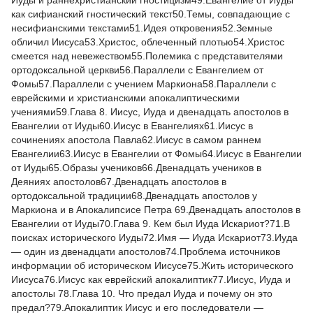
Иуды и раннехристианский гностицизм49.Евангелие от Иуды
как сифианский гностический текст50.Темы, совпадающие с
несифианскими текстами51.Идея откровения52.Земные
обличил Иисуса53.Христос, облеченный плотью54.Христос
смеется над невежеством55.Полемика с представителями
ортодоксальной церкви56.Параллели с Евангелием от
Фомы57.Параллели с учением Маркиона58.Параллели с
еврейскими и христианскими апокалиптическими
учениями59.Глава 8. Иисус, Иуда и двенадцать апостолов в
Евангелии от Иуды60.Иисус в Евангелиях61.Иисус в
сочинениях апостола Павла62.Иисус в самом раннем
Евангелии63.Иисус в Евангелии от Фомы64.Иисус в Евангелии
от Иуды65.Образы учеников66.Двенадцать учеников в
Деяниях апостолов67.Двенадцать апостолов в
ортодоксальной традиции68.Двенадцать апостолов у
Маркиона и в Апокалипсисе Петра 69.Двенадцать апостолов в
Евангелии от Иуды70.Глава 9. Кем был Иуда Искариот?71.В
поисках исторического Иуды72.Имя — Иуда Искариот73.Иуда
— один из двенадцати апостолов74.Проблема источников
информации об историческом Иисусе75.Жить исторического
Иисуса76.Иисус как еврейский апокалиптик77.Иисус, Иуда и
апостолы 78.Глава 10. Что предал Иуда и почему он это
предал?79.Апокалиптик Иисус и его последователи —