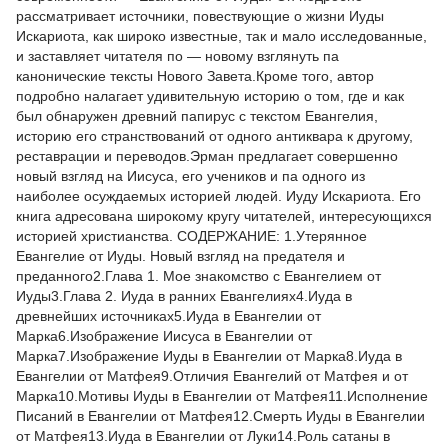
рассматривает источники, повествующие о жизни Иуды
Искариота, как широко известные, так и мало исследованные,
и заставляет читателя по — новому взглянуть па
канонические тексты Нового Завета.Кроме того, автор
подробно налагает удивительную историю о том, где и как
был обнаружен древний папирус с текстом Евангелия,
историю его странствований от одного антиквара к другому,
реставрации и переводов.Эрман предлагает совершенно
новый взгляд на Иисуса, его учеников и па одного из
наиболее осуждаемых историей людей. Иуду Искариота. Его
книга адресована широкому кругу читателей, интересующихся
историей христианства. СОДЕРЖАНИЕ: 1.Утерянное
Евангелие от Иуды. Новый взгляд на предателя и
преданного2.Глава 1. Мое знакомство с Евангелием от
Иуды3.Глава 2. Иуда в ранних Евангелиях4.Иуда в
древнейших источниках5.Иуда в Евангелии от
Марка6.Изображение Иисуса в Евангелии от
Марка7.Изображение Иуды в Евангелии от Марка8.Иуда в
Евангелии от Матфея9.Отличия Евангелий от Матфея и от
Марка10.Мотивы Иуды в Евангелии от Матфея11.Исполнение
Писаний в Евангелии от Матфея12.Смерть Иуды в Евангелии
от Матфея13.Иуда в Евангелии от Луки14.Роль сатаны в