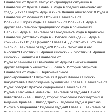
Евангелии от Луки15.Иисус контролирует ситуацию в
Евангелии от Луки16.Глава 3. Иуда в поздних евангельских
традициях17.Смерть Иуды в книге Деяния апостолов18.Иуда в
Евангелии от Иоанна19.Отличия Евангелия от
Иоанна20.Образ Иуды в Евангелии от Иоанна21.Иуда в
других евангельских традициях22.Иуда в сочинениях
Папия23.Иуда в Евангелии от Никодима24.Иуда в Арабском
Евангелии детства25.Иуда в «Золотой легенде»26.Иуда в
сочинениях Отцов Церкви27.Главав 4. До открытия: что мы
знали о Евангелии от Иуды28.Ириней Лионский и его
миссия29.Гностики30.Ириней Лионский и гностики31.Ириней
Лионский, каиниты и Евангелие от
Иуды32.Каиниты33.Евангелие от Иуды34.Высказывания
других авторов о каинитах35.Глава 5. История открытия
Евангелия от Иуды36.Первоначальное
разочарование37.Открытие38.В руках Ханны39.Поиски
покупателя40.Возрождение рукописи41.Глава 6. Евангелие от
Иуды: обзор42.Краткое содержание Евангелия от
Иуды43.Ключевые моменты Евангелия от Иуды44.Начало
повествования45.Эпизод второй: поколение бессмертных и
видение Храма46.Эпизод третий: видение Иуды и рассказ
Иисуса о творении47.Видение Иуды48.Глава 7. Евангелие от