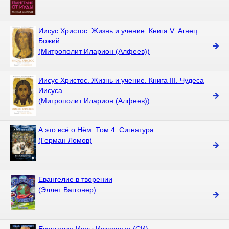
Иисус Христос: Жизнь и учение. Книга V. Агнец
Божий
(Митрополит Иларион (Алфеев))
Иисус Христос. Жизнь и учение. Книга III. Чудеса
Иисуса
(Митрополит Иларион (Алфеев))
А это всё о Нём. Том 4. Сигнатура
(Герман Ломов)
Евангелие в творении
(Эллет Ваггонер)