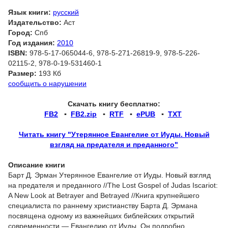
Язык книги:
русский
Издательство:
Аст
Город:
Спб
Год издания:
2010
ISBN:
978-5-17-065044-6, 978-5-271-26819-9, 978-5-226-
02115-2, 978-0-19-531460-1
Размер:
193 Кб
сообщить о нарушении
Скачать книгу бесплатно:
FB2
▪
FB2.zip
▪
RTF
▪
ePUB
▪
TXT
Читать книгу "Утерянное Евангелие от Иуды. Новый
взгляд на предателя и преданного"
Описание книги
Барт Д. Эрман Утерянное Евангелие от Иуды. Новый взгляд
на предателя и преданного //The Lost Gospel of Judas Iscariot:
A New Look at Betrayer and Betrayed //Книга крупнейшего
специалиста по раннему христианству Барта Д. Эрмана
посвящена одному из важнейших библейских открытий
современности — Евангелию от Иуды. Он подробно