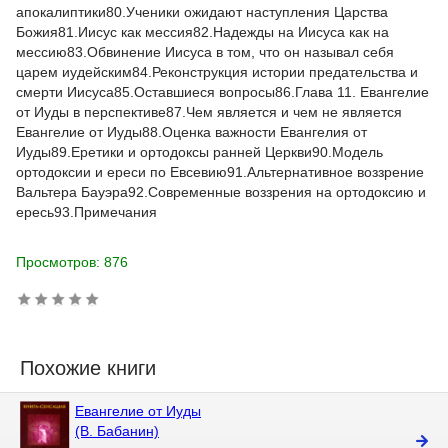
апокалиптики80.Ученики ожидают наступления Царства
Божия81.Иисус как мессия82.Надежды на Иисуса как на
мессию83.Обвинение Иисуса в том, что он называл себя
царем иудейским84.Реконструкция истории предательства и
смерти Иисуса85.Оставшиеся вопросы86.Глава 11. Евангелие
от Иуды в перспективе87.Чем является и чем не является
Евангелие от Иуды88.Оценка важности Евангелия от
Иуды89.Еретики и ортодоксы ранней Церкви90.Модель
ортодоксии и ереси по Евсевию91.Альтернативное воззрение
Вальтера Бауэра92.Современные воззрения на ортодоксию и
ересь93.Примечания
Просмотров: 876
Похожие книги
Евангелие от Иуды
(В. Бабанин)