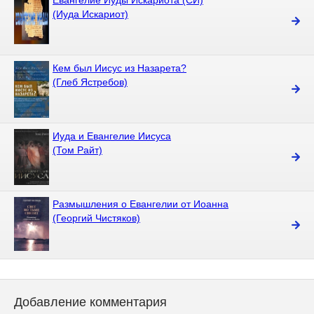
Евангелие Иуды Искариота (СИ)
(Иуда Искариот)
Кем был Иисус из Назарета?
(Глеб Ястребов)
Иуда и Евангелие Иисуса
(Том Райт)
Размышления о Евангелии от Иоанна
(Георгий Чистяков)
Добавление комментария