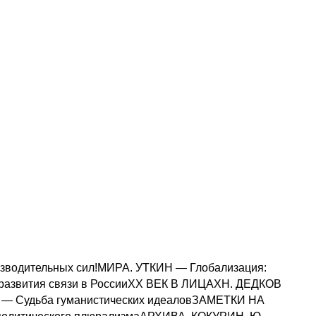
одительных сил!МИРА. УТКИН — Глобализация:
азвития связи в РоссииXX ВЕК В ЛИЦАХН. ДЕДКОВ
— Судьба гуманистических идеаловЗАМЕТКИ НА