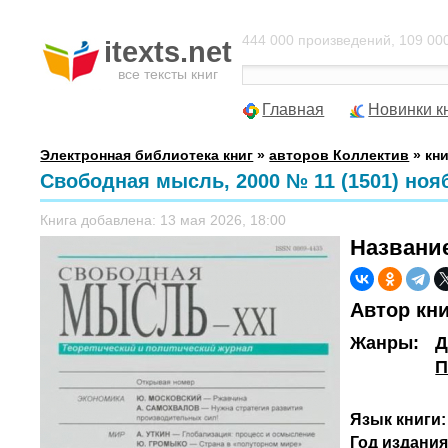
444 000 произведений, 109 000
itexts.net
все тексты книг
Главная
Новинки к
Электронная библиотека книг
»
авторов Коллектив
» кни
Свободная мысль, 2000 № 11 (1501) ноя
Книга добавлена: 13 мая 2026, 18:00
Названи
Автор кн
Жанры:
Д
П
Язык книги:
Год издания