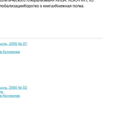
олитического плюрализмаАРХИВА. КОКУРИН, Ю.
бализацииКоротко о книгахКнижная полка
ысль, 2000 № 07
в Коллектив
ысль, 2000 № 02
ль
в Коллектив