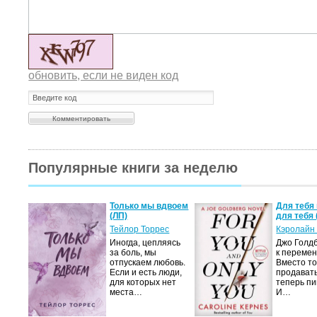
обновить, если не виден код
Популярные книги за неделю
а не
Только мы вдвоем
Для тебя 
(ЛП)
для тебя 
ние…
Тейлор Торрес
Кэролайн
Иногда, цепляясь
Джо Голдб
тор
за боль, мы
к перемен
но-
отпускаем любовь.
Вместо то
Если и есть люди,
продавать
,
для которых нет
теперь пи
мир
места…
И…
яще…