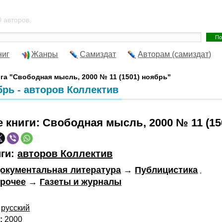
 авторов.
ниг
Жанры
Самиздат
Авторам (самиздат)
га "Свободная мысль, 2000 № 11 (1501) ноябрь"
брь - авторов Коллектив
е книги:
Свободная мысль, 2000 № 11 (15
иги:
авторов Коллектив
окументальная литература
→
Публицистика
,
рочее
→
Газеты и журналы
русский
:
2000