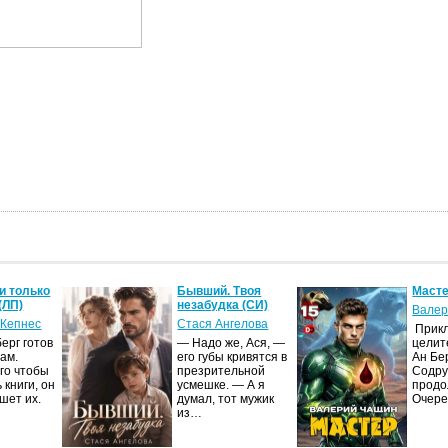
и только
Бывший. Твоя
Масте
(ЛП)
незабудка (СИ)
Валер
 Кепнес
Стася Ангелова
Прик
ерг готов
— Надо же, Ася, —
целит
ам.
его губы кривятся в
Ан Бе
го чтобы
презрительной
Содру
 книги, он
усмешке. — А я
продо
шет их.
думал, тот мужик
Очер
из…