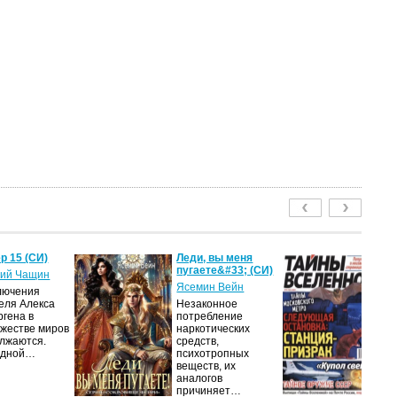
р 15 (СИ)
Леди, вы меня
Т
пугаете&#33; (СИ)
2
ий Чащин
Ясемин Вейн
ав
лючения
еля Алекса
Незаконное
Жу
ргена в
потребление
на
жестве миров
наркотических
п
лжаются.
средств,
из
едной…
психотропных
п
веществ, их
п
аналогов
до
причиняет…
и