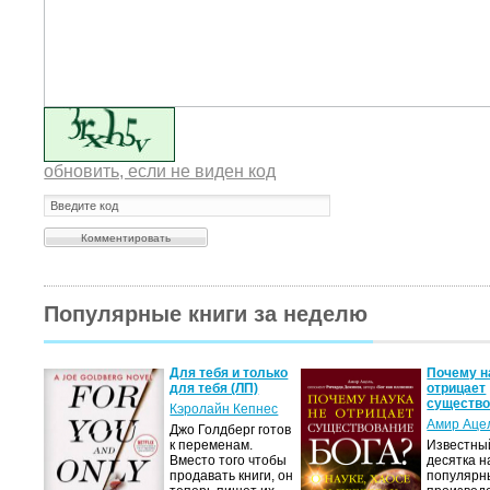
обновить, если не виден код
Популярные книги за неделю
двоем
Для тебя и только
Почему н
для тебя (ЛП)
отрицает
существ
с
Кэролайн Кепнес
Амир Аце
яясь
Джо Голдберг готов
к переменам.
Известны
бовь.
Вместо того чтобы
десятка н
юди,
продавать книги, он
популярн