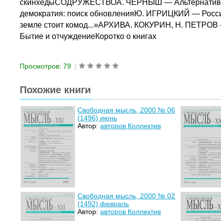
скинхедыСОДРУЖЕСТВОА. ЧЕРНЫШ — Альтернативы
демократия: поиск обновленияЮ. ИГРИЦКИЙ — Росс
земле стоит комод...»АРХИВА. КОКУРИН, Н. ПЕТРО
Бытие и отчуждениеКоротко о книгах
Просмотров: 79
|
Похожие книги
Свободная мысль, 2000 № 06
(1496) июнь
Автор:
авторов Коллектив
Свободная мысль, 2000 № 02
(1492) февраль
Автор:
авторов Коллектив