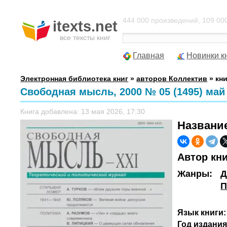
444 000 произведений, 109 000
itexts.net
все тексты книг
Главная
Новинки к
Электронная библиотека книг
»
авторов Коллектив
» кни
Свободная мысль, 2000 № 05 (1495) май
Книга добавлена: 13 мая 2026, 17:30
Названи
Автор кн
Жанры:
Д
П
Язык книги:
Год издания