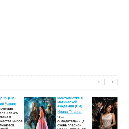
р 15 (СИ)
Менталистка в
П
магической
Лю
ий Чащин
академии (СИ)
(С
лючения
Ирина Тигиева
Ли
еля Алекса
ргена в
Я —
Ж
жестве миров
обладательница
вы
лжаются.
очень опасной
ди