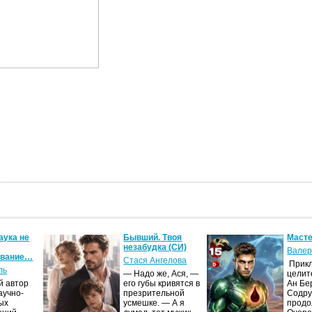
аука не
Бывший. Твоя
Масте
незабудка (СИ)
Валер
ование…
Стася Ангелова
Прик
ль
— Надо же, Ася, —
целит
й автор
его губы кривятся в
Ан Бе
аучно-
презрительной
Содру
ых
усмешке. — А я
продо