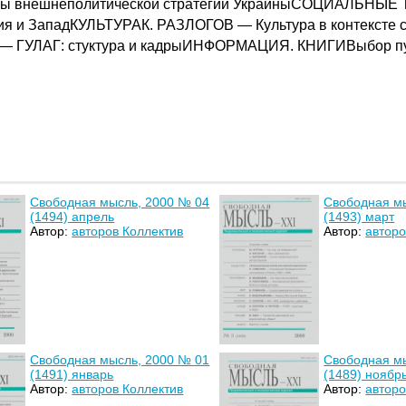
 внешнеполитической стратегии УкраиныСОЦИАЛЬНЫЕ
ия и ЗападКУЛЬТУРАК. РАЗЛОГОВ — Культура в контекст
В — ГУЛАГ: стуктура и кадрыИНФОРМАЦИЯ. КНИГИВыбор 
Свободная мысль, 2000 № 04
Свободная м
(1494) апрель
(1493) март
Автор:
авторов Коллектив
Автор:
авторо
Свободная мысль, 2000 № 01
Свободная м
(1491) январь
(1489) ноябр
Автор:
авторов Коллектив
Автор:
авторо