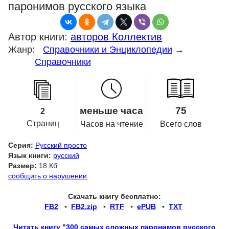
паронимов русского языка
Автор книги:
авторов Коллектив
Жанр:
Справочники и Энциклопедии
→
Справочники
меньше часа
75
2
Страниц
Часов на чтение
Всего слов
Серия:
Русский просто
Язык книги:
русский
Размер:
18 Кб
сообщить о нарушении
Скачать книгу бесплатно:
FB2
▪
FB2.zip
▪
RTF
▪
ePUB
▪
TXT
Читать книгу "300 самых сложных паронимов русского