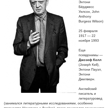
Энтони
Бёрджесс
Уилсон, John
Anthony
Burgess Wilson)
25 февраля
1917 — 22
ноября 1993
Еще
псевдонимы —
Джозеф Келл
(Joseph Kell),
Энтони Пауэл,
Энтони
Джилверн.
Английский
писатель и
литературовед
(занимался литературными исследованиями, особенно