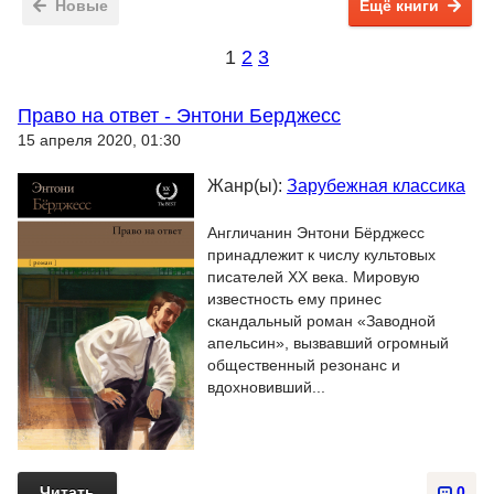
Новые
Ещё книги
1
2
3
Право на ответ - Энтони Берджесс
15 апреля 2020, 01:30
Жанр(ы):
Зарубежная классика
Англичанин Энтони Бёрджесс
принадлежит к числу культовых
писателей XX века. Мировую
известность ему принес
скандальный роман «Заводной
апельсин», вызвавший огромный
общественный резонанс и
вдохновивший...
Читать
0