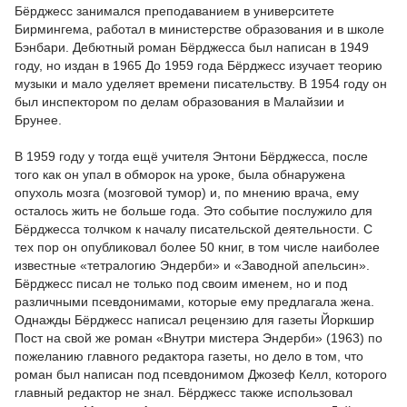
Бёрджесс занимался преподаванием в университете
Бирмингема, работал в министерстве образования и в школе
Бэнбари. Дебютный роман Бёрджесса был написан в 1949
году, но издан в 1965 До 1959 года Бёрджесс изучает теорию
музыки и мало уделяет времени писательству. В 1954 году он
был инспектором по делам образования в Малайзии и
Брунее.
В 1959 году у тогда ещё учителя Энтони Бёрджесса, после
того как он упал в обморок на уроке, была обнаружена
опухоль мозга (мозговой тумор) и, по мнению врача, ему
осталось жить не больше года. Это событие послужило для
Бёрджесса толчком к началу писательской деятельности. С
тех пор он опубликовал более 50 книг, в том числе наиболее
известные «тетралогию Эндерби» и «Заводной апельсин».
Бёрджесс писал не только под своим именем, но и под
различными псевдонимами, которые ему предлагала жена.
Однажды Бёрджесс написал рецензию для газеты Йоркшир
Пост на свой же роман «Внутри мистера Эндерби» (1963) по
пожеланию главного редактора газеты, но дело в том, что
роман был написан под псевдонимом Джозеф Келл, которого
главный редактор не знал. Бёрджесс также использовал