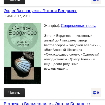
Эндерби снаружи - Энтони Берджесс
9 мая 2017, 20:30
Жанр(ы):
Современная проза
Энтони Берджесс — известный
английский писатель, автор
бестселлеров «Заводной апельсин»,
«Влюбленный Шекспир»,
«Сумасшедшее семя», «Однорукий
аплодисменты «Доктор болен» и
еще целого ряда книг,
исследующих...
Читать
0
Встреча в Вальядолиде - Энтони Берджесс