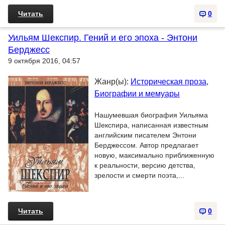
Читать
0
Уильям Шекспир. Гений и его эпоха - Энтони
Берджесс
9 октября 2016, 04:57
Жанр(ы):
Историческая проза
,
Биографии и мемуары
Нашумевшая биография Уильяма
Шекспира, написанная известным
английским писателем Энтони
Берджессом. Автор предлагает
новую, максимально приближенную
к реальности, версию детства,
зрелости и смерти поэта,...
Читать
0