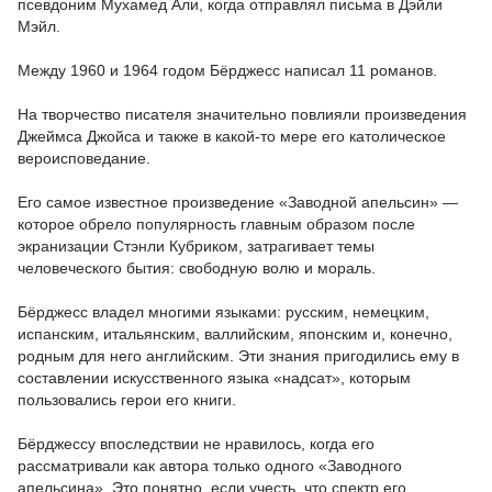
псевдоним Мухамед Али, когда отправлял письма в Дэйли
Мэйл.
Между 1960 и 1964 годом Бёрджесс написал 11 романов.
На творчество писателя значительно повлияли произведения
Джеймса Джойса и также в какой-то мере его католическое
вероисповедание.
Его самое известное произведение «Заводной апельсин» —
которое обрело популярность главным образом после
экранизации Стэнли Кубриком, затрагивает темы
человеческого бытия: свободную волю и мораль.
Бёрджесс владел многими языками: русским, немецким,
испанским, итальянским, валлийским, японским и, конечно,
родным для него английским. Эти знания пригодились ему в
составлении искусственного языка «надсат», которым
пользовались герои его книги.
Бёрджессу впоследствии не нравилось, когда его
рассматривали как автора только одного «Заводного
апельсина». Это понятно, если учесть, что спектр его