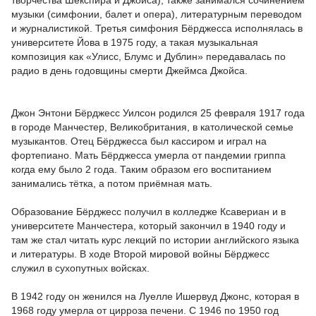
творчества Шекспира и Джойса), также занимался сочинением
музыки (симфонии, балет и опера), литературным переводом
и журналистикой. Третья симфония Бёрджесса исполнялась в
университете Йова в 1975 году, а такая музыкальная
композиция как «Улисс, Блумс и Дублин» передавалась по
радио в день годовщины смерти Джеймса Джойса.
Джон Энтони Бёрджесс Уилсон родился 25 февраля 1917 года
в городе Манчестер, Великобритания, в католической семье
музыкантов. Отец Бёрджесса был кассиром и играл на
фортепиано. Мать Бёрджесса умерла от пандемии гриппа
когда ему было 2 года. Таким образом его воспитанием
занимались тётка, а потом приёмная мать.
Образование Бёрджесс получил в колледже Ксавериан и в
университете Манчестера, который закончил в 1940 году и
там же стал читать курс лекций по истории английского языка
и литературы. В ходе Второй мировой войны Бёрджесс
служил в сухопутных войсках.
В 1942 году он женился на Луелле Ишервуд Джонс, которая в
1968 году умерла от цирроза печени. С 1946 по 1950 год