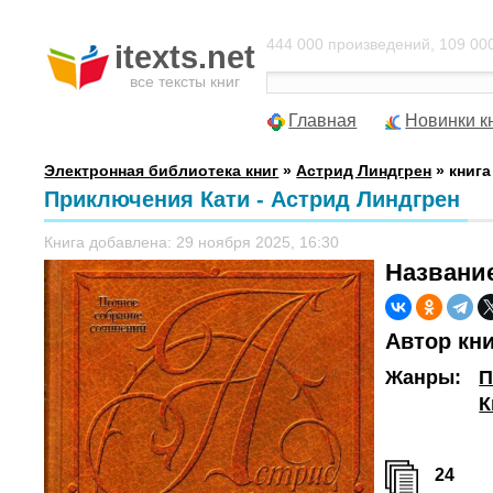
444 000 произведений, 109 000
itexts.net
все тексты книг
Главная
Новинки к
Электронная библиотека книг
»
Астрид Линдгрен
» книга
Приключения Кати - Астрид Линдгрен
Книга добавлена: 29 ноября 2025, 16:30
Названи
Автор кн
Жанры:
П
К
24