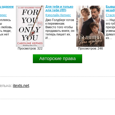
ы вдвоем
Для тебя и только
Бывши
для тебя (ЛП)
незаб
оррес
Кэролайн Кепнес
Стася
епляясь
Джо Голдберг готов
— Над
мы
к переменам.
его гу
 любовь.
Вместо того чтобы
презр
ть люди,
продавать книги, он
усмеш
ых нет
теперь пишет их.
думал
И…
из…
Просмотров: 322
Просмотров: 246
Авторские права
тельна:
itexts.net
.