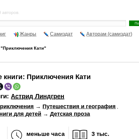
 авторов.
ниг
Жанры
Самиздат
Авторам (самиздат)
 "Приключения Кати"
е книги:
Приключения Кати
иги:
Астрид Линдгрен
риключения
→
Путешествия и география
,
ниги для детей
→
Детская проза
меньше часа
3 тыс.