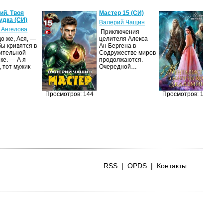
й. Твоя
Мастер 15 (СИ)
Ме
удка (СИ)
м
Валерий Чащин
ак
 Ангелова
Приключения
Ир
о же, Ася, —
целителя Алекса
бы кривятся в
Ан Бергена в
Я
ительной
Содружестве миров
об
ке. — А я
продолжаются.
оч
, тот мужик
Очередной…
ма
её
за
п
Просмотров: 144
Просмотров: 127
RSS
|
OPDS
|
Контакты