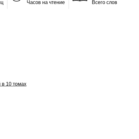
иц
Часов на чтение
Всего слов
 в 10 томах