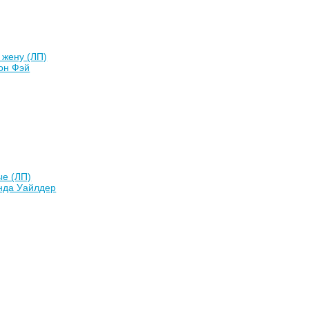
 жену (ЛП)
он Фэй
ые (ЛП)
нда Уайлдер