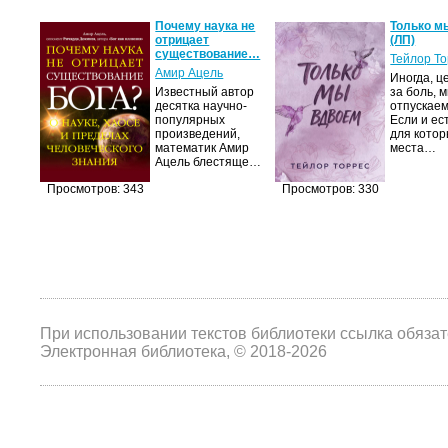
Почему наука не
Только м
отрицает
(ЛП)
существование…
Тейлор Т
Амир Ацель
Иногда, ц
Известный автор
за боль, 
десятка научно-
отпускаем
популярных
Если и ес
произведений,
для котор
математик Амир
места…
Ацель блестяще…
Просмотров: 343
Просмотров: 330
При использовании текстов библиотеки ссылка обяза
Электронная библиотека, © 2018-2026