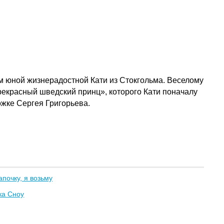
м юной жизнерадостной Кати из Стокгольма. Веселому
рекрасный шведский принц», которого Кати поначалу
жке Сергея Григорьева.
апочку, я возьму
ка Сноу