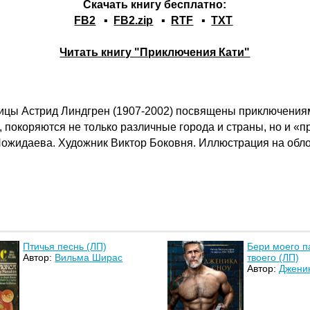
Скачать книгу бесплатно:
FB2
▪
FB2.zip
▪
RTF
▪
TXT
Читать книгу "Приключения Кати"
ицы Астрид Линдгрен (1907-2002) посвящены приключения
 покоряются не только различные города и страны, но и «п
ожидаева. Художник Виктор Боковня. Иллюстрация на обло
Птичья песнь (ЛП)
Бери моего п
Автор:
Вильма Ширас
твоего (ЛП)
Автор:
Джени