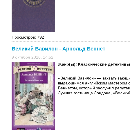
Просмотров: 792
Великий Вавилон - Арнольд Беннет
9 октября 2016, 14:52
Жанр(ы):
Классические детектив
«Великий Вавилон» — захватывающи
выдающимся английским мастером 
Беннетом, который заслужил репутац
Лучшая гостиница Лондона, «Великий