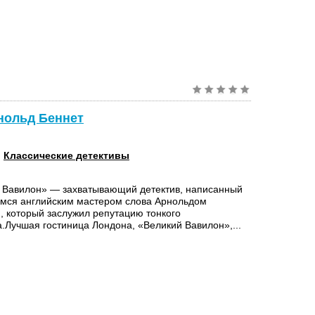
нольд Беннет
:
Классические детективы
 Вавилон» — захватывающий детектив, написанный
ся английским мастером слова Арнольдом
, который заслужил репутацию тонкого
а.Лучшая гостиница Лондона, «Великий Вавилон»,...