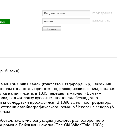
Регистрация
Напомнить
р, Англия)
27 мая 1867 близ Хэнли (графство Стаффордшир). Закончив
топам отца стать юристом, но, рассорившись с ним, оставил
отка начал писать, в 1893 перешел в журнал «Вумэн»
ики, вел «колонку красоты», наставлял безнадежно
н впоследствии прославился. В 1896 занял пост редактора
 степени автобиографического, романа Человек с севера (A
телем.
аботал, заслужив репутацию умелого, разностороннего
 романа Бабушкины сказки (The Old Wifes"Tale, 1908;