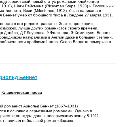
 подтвердил свой новый статус романами Клейхенгер
in, 1916), Шаги Райсмена (Riceyman Steps, 1923) и Роскошный
ма Беннета, Вехи (Milestones, 1912), была написана в
ия Беннет умер от брюшного тифа в Лондоне 27 марта 1931.
нности в его родном графстве. Знаток провинции,
озможно, лучше других романистов своего времени.
.Джойса, Д.Г.Лоуренса, У.Фолкнера, Э.Хемингуэя, Беннет
роводником натурализма в Англии даже в большей степени,
озабоченности проблемой пола. Слава Беннета померкла в
рнольд Беннет
:
Классическая проза
ий романист Арнольд Беннет (1867–1931)
лся в основном серьезными романами. Однако в
орчестве он отдал дань и несерьезному жанру.В 1911
нет написал небольшой роман «Заживо...