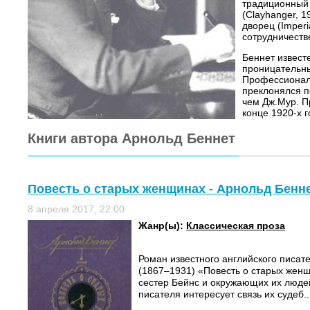
традиционный 
(Clayhanger, 1
дворец (Imperi
сотрудничеств
Беннет извест
проницательны
Профессиональ
преклонялся п
чем Дж.Мур. П
конце 1920-х г
Книги автора Арнольд Беннет
Повесть о старых женщинах - Арнольд Бенн
8 апреля 2017, 22:00
Жанр(ы):
Классическая проза
Роман известного английского писат
(1867–1931) «Повесть о старых жен
сестер Бейнс и окружающих их люде
писателя интересует связь их судеб..