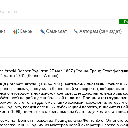
 авторов.
ниг
Жанры
Самиздат
Авторам (самиздат)
och Arnold BennettРодился: 27 мая 1867 (Сто-на-Трент, Стаффордши
27 марта 1931 (Лондон, Англия)
Д (Bennett, Arnold) (1867–1931), английский писатель. Родился 
реднюю школу, поступил в Лондонский университет, собираясь по с
ился счетоводом в лондонской конторе. Для дополнительного зараб
Woman») на работу с небольшой оплатой. Постигая азы журналист
озможно, этот опыт дал ему знание женской психологии, которым о
н», однако, воодушевленный публикацией первого, в значительной
North, 1898), пожертвовал финансовым благополучием и стал писа
емь лет Беннетт провел во Франции, близ Фонтенбло. Он много р
ровозглашенный одним из мастеров новой литературы после выхода