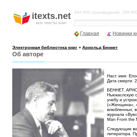
444 000 произведений, 109 000
itexts.net
все тексты книг
Главная
Новинки к
Электронная библиотека книг
»
Арнольд Беннет
Об авторе
Наст. имя: En
Дата смерти: 
БЕННЕТ, АРНОЛ
Ньюкаслскую с
учебу и устро
(«Женщина», «
влюбленных; в
журнала «Вумэ
Man From the 
Следующие вос
литератора. П