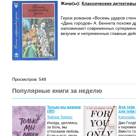
Жанр(ы):
Классические детектив
Герои романов «Восемь ударов стен
«Дань городов» А. Беннета похожи др
напоминают современных супермено
везучие и непременные главные дей
Просмотров: 548
Популярные книги за неделю
Только мы вдвоем
Для тебя 
(ЛП)
для тебя 
Тейлор Торрес
Кэролайн
Иногда, цепляясь
Джо Голдб
за боль, мы
к перемен
отпускаем любовь.
Вместо то
Если и есть люди,
продавать