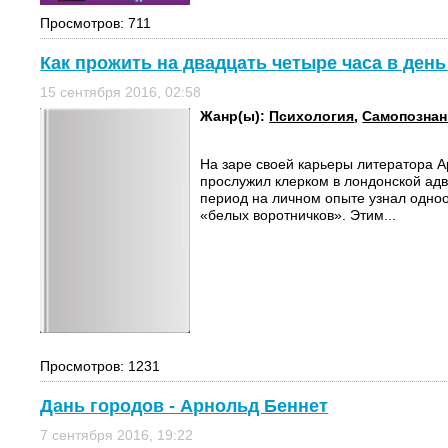
Просмотров: 711
Как прожить на двадцать четыре часа в день
15 сентября 2016, 02:58
Жанр(ы):
Психология
,
Самопознан
На заре своей карьеры литератора А
прослужил клерком в лондонской адво
период на личном опыте узнал одно
«белых воротничков». Этим...
Просмотров: 1231
Дань городов - Арнольд Беннет
7 сентября 2016, 19:22