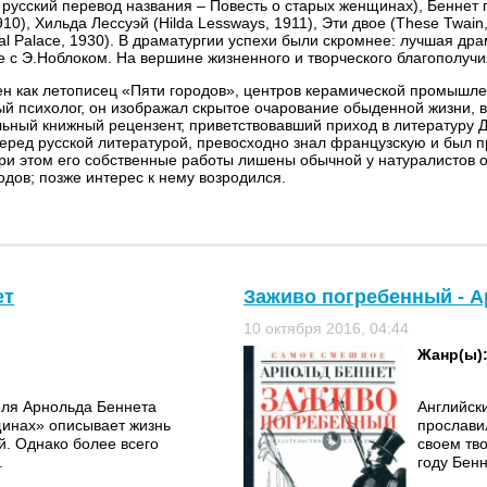
русский перевод названия – Повесть о старых женщинах), Беннет
910), Хильда Лессуэй (Hilda Lessways, 1911), Эти двое (These Twa
al Palace, 1930). В драматургии успехи были скромнее: лучшая дра
е с Э.Ноблоком. На вершине жизненного и творческого благополуч
ен как летописец «Пяти городов», центров керамической промышле
й психолог, он изображал скрытое очарование обыденной жизни, в
ный книжный рецензент, приветствовавший приход в литературу Дж
еред русской литературой, превосходно знал французскую и был п
ри этом его собственные работы лишены обычной у натуралистов 
одов; позже интерес к нему возродился.
ет
Заживо погребенный - А
10 октября 2016, 04:44
Жанр(ы)
еля Арнольда Беннета
Английск
щинах» описывает жизнь
прослави
й. Однако более всего
своем тв
.
году Бен