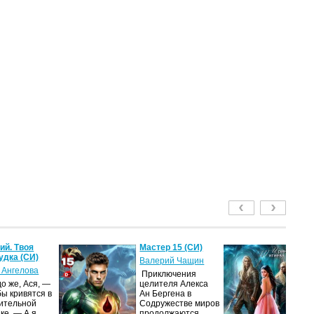
й. Твоя
Мастер 15 (СИ)
Ме
удка (СИ)
м
Валерий Чащин
ак
 Ангелова
Приключения
Ир
о же, Ася, —
целителя Алекса
бы кривятся в
Ан Бергена в
Я
ительной
Содружестве миров
об
ке. — А я
продолжаются.
оч