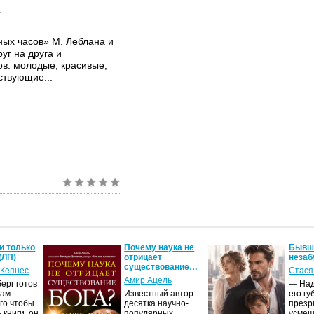
ы
ных часов» М. Леблана и
уг на друга и
в: молодые, красивые,
ствующие...
и только
Почему наука не
Бывши
(ЛП)
отрицает
незаб
существование…
 Кепнес
Стася
Амир Ацель
ерг готов
— Над
ам.
Известный автор
его гу
го чтобы
десятка научно-
презр
 книги, он
популярных
усмеш