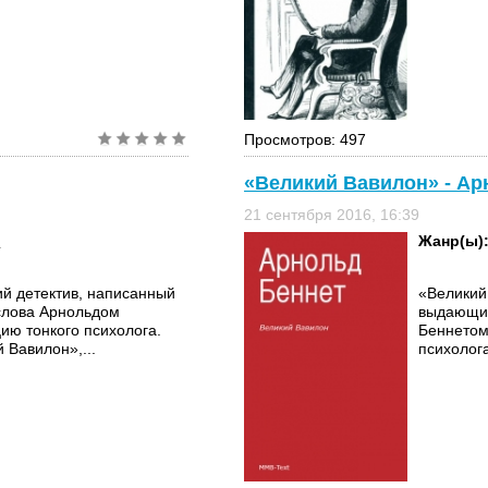
Просмотров: 497
«Великий Вавилон» - Ар
21 сентября 2016, 16:39
ы
Жанр(ы)
й детектив, написанный
«Великий
слова Арнольдом
выдающим
ию тонкого психолога.
Беннетом
 Вавилон»,...
психолог