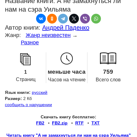
Название книги:
А не замахнуться ли
нам на сэра Уильяма
Автор книги:
Андрей Паденко
Жанр:
Жанр неизвестен
→
Разное
меньше часа
759
1
Страниц
Часов на чтение
Всего слов
Язык книги:
русский
Размер:
2 Кб
сообщить о нарушении
Скачать книгу бесплатно:
FB2
▪
FB2.zip
▪
RTF
▪
TXT
Читать книгу "А не замахнуться ли нам на сэра Уильяма"