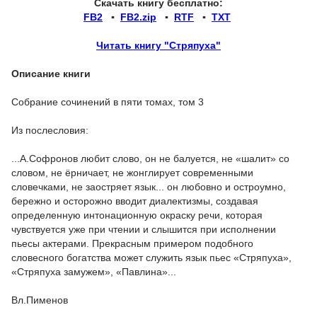
Скачать книгу бесплатно:
FB2
▪
FB2.zip
▪
RTF
▪
TXT
Читать книгу "Стряпуха"
Описание книги
Собрание сочинений в пяти томах, том 3
Из послесловия:
...А.Софронов любит слово, он не балуется, не «шалит» со
словом, не ёрничает, не жонглирует современными
словечками, не заостряет язык... он любовно и остроумно,
бережно и осторожно вводит диалектизмы, создавая
определенную интонационную окраску речи, которая
чувствуется уже при чтении и слышится при исполнении
пьесы актерами. Прекрасным примером подобного
словесного богатства может служить язык пьес «Стряпуха»,
«Стряпуха замужем», «Павлина»...
Вл.Пименов