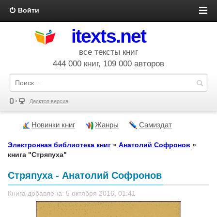
Войти
itexts.net
все тексты книг
444 000 книг, 109 000 авторов
Десктоп версия
Новинки книг
Жанры
Самиздат
Электронная библиотека книг
»
Анатолий Софронов
»
книга "Стряпуха"
Стряпуха - Анатолий Софронов
Книга добавлена: 5 октября 2016, 01:41