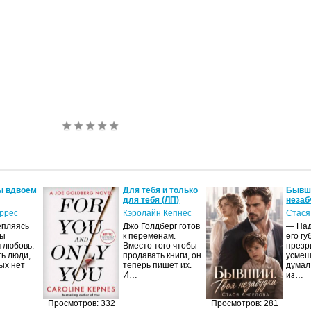
ы вдвоем
Для тебя и только
Бывши
для тебя (ЛП)
незаб
оррес
Кэролайн Кепнес
Стася
епляясь
Джо Голдберг готов
— Над
мы
к переменам.
его гу
 любовь.
Вместо того чтобы
презр
ть люди,
продавать книги, он
усмеш
ых нет
теперь пишет их.
думал
И…
из…
Просмотров: 332
Просмотров: 281