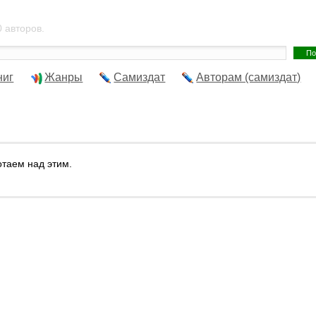
 авторов.
ниг
Жанры
Самиздат
Авторам (самиздат)
отаем над этим.