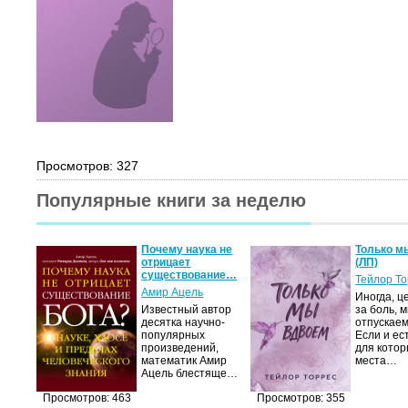
Просмотров: 327
Популярные книги за неделю
Почему наука не
Только м
отрицает
(ЛП)
существование…
Тейлор Т
Амир Ацель
Иногда, ц
Известный автор
за боль, 
десятка научно-
отпускаем
популярных
Если и ес
произведений,
для котор
математик Амир
места…
Ацель блестяще…
Просмотров: 463
Просмотров: 355