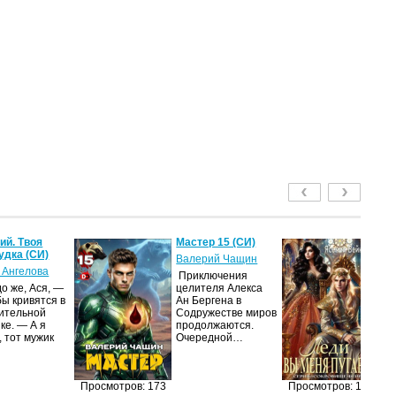
й. Твоя
Мастер 15 (СИ)
Ле
удка (СИ)
пу
Валерий Чащин
 Ангелова
Я
Приключения
о же, Ася, —
целителя Алекса
Н
бы кривятся в
Ан Бергена в
по
ительной
Содружестве миров
на
ке. — А я
продолжаются.
ср
, тот мужик
Очередной…
пс
ве
ан
п
Просмотров: 173
Просмотров: 149