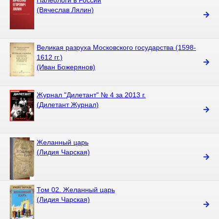
Палеологи в России
(Вячеслав Лялин)
Великая разруха Московского государства (1598-
1612 гг.)
(Иван Божерянов)
Журнал "Дилетант" № 4 за 2013 г.
(Дилетант Журнал)
Желанный царь
(Лидия Чарская)
Том 02. Желанный царь
(Лидия Чарская)