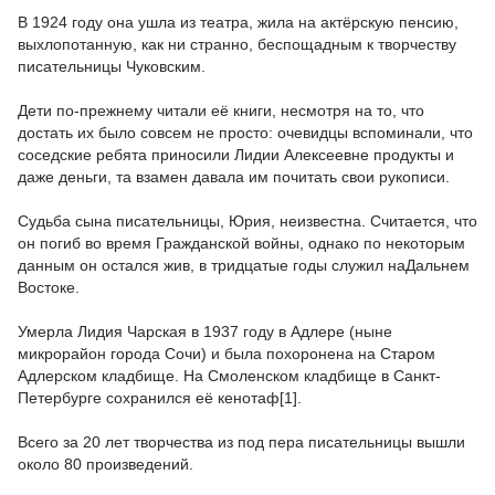
В 1924 году она ушла из театра, жила на актёрскую пенсию,
выхлопотанную, как ни странно, беспощадным к творчеству
писательницы Чуковским.
Дети по-прежнему читали её книги, несмотря на то, что
достать их было совсем не просто: очевидцы вспоминали, что
соседские ребята приносили Лидии Алексеевне продукты и
даже деньги, та взамен давала им почитать свои рукописи.
Судьба сына писательницы, Юрия, неизвестна. Считается, что
он погиб во время Гражданской войны, однако по некоторым
данным он остался жив, в тридцатые годы служил наДальнем
Востоке.
Умерла Лидия Чарская в 1937 году в Адлере (ныне
микрорайон города Сочи) и была похоронена на Старом
Адлерском кладбище. На Смоленском кладбище в Санкт-
Петербурге сохранился её кенотаф[1].
Всего за 20 лет творчества из под пера писательницы вышли
около 80 произведений.