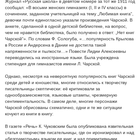
Журнал «Русская школа» в девятом номере за тот же 1911 год
сообщал: «В восьми женских гимназиях (I, II и IV классы) в
сочинении, заданном учительницей на тему „Любимая книга“,
девочки почти единогласно указали произведения Чарской. В
анкете, сделанной в одной детской библиотеке, на вопрос,
чем не нравится библиотека, было получено в ответ: „Нет книг
Чарской“». По словам Ф. Сологуба, «…популярность Крылова
в России и Андерсена в Дании не достигла такой
напряженности и пылкости…» Повести Лидии Алексеевны
переводились на иностранные языки. Была учреждена
стипендия для гимназистов имени Л. Чарской.
Однако, несмотря на невероятную популярность книг Чарской
среди детей и юношества, многие относились к творчеству
писательницы скептически: её критиковали за
однообразиесюжетов, языковые штампы, чрезмерную
сентиментальность. В самом деле, многие персонажи
Чарской обрисованы схематично, одни и те же ситуации
кочуют из книги в книгу:
В газете «Речь» К. Чуковским была опубликована язвительная
статья о творчестве писательницы, где он иронизировал и над
«безграмотным» языком ее книг, и над примитивными