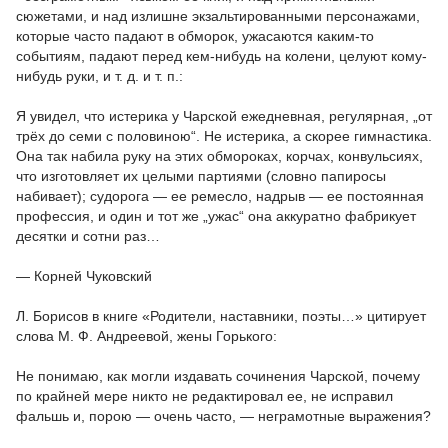
сюжетами, и над излишне экзальтированными персонажами,
которые часто падают в обморок, ужасаются каким-то
событиям, падают перед кем-нибудь на колени, целуют кому-
нибудь руки, и т. д. и т. п.:
Я увидел, что истерика у Чарской ежедневная, регулярная, „от
трёх до семи с половиною“. Не истерика, а скорее гимнастика.
Она так набила руку на этих обмороках, корчах, конвульсиях,
что изготовляет их целыми партиями (словно папиросы
набивает); судорога — ее ремесло, надрыв — ее постоянная
профессия, и один и тот же „ужас“ она аккуратно фабрикует
десятки и сотни раз…
— Корней Чуковский
Л. Борисов в книге «Родители, наставники, поэты…» цитирует
слова М. Ф. Андреевой, жены Горького:
Не понимаю, как могли издавать сочинения Чарской, почему
по крайней мере никто не редактировал ее, не исправил
фальшь и, порою — очень часто, — неграмотные выражения?