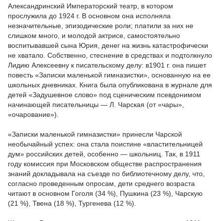
Александринский Императорский театр, в котором
прослужила до 1924 г. В основном она исполняла
незначительные, эпизодические роли; платили за них не
слишком много, и молодой актрисе, самостоятельно
воспитывавшей сына Юрия, денег на жизнь катастрофически
не хватало. Собственно, стеснение в средствах и подтолкнуло
Лидию Алексеевну к писательскому делу: в1901 г. она пишет
повесть «Записки маленькой гимназистки», основанную на ее
школьных дневниках. Книга была опубликована в журнале для
детей «Задушевное слово» под сценическим псевдонимом
начинающей писательницы — Л. Чарская (от «чары»,
«очарование»).
«Записки маленькой гимназистки» принесли Чарской
необычайный успех: она стала поистине «властительницей
дум» российских детей, особенно — школьниц. Так, в 1911
году комиссия при Московском обществе распространения
знаний докладывала на съезде по библиотечному делу, что,
согласно проведенным опросам, дети среднего возраста
читают в основном Гоголя (34 %), Пушкина (23 %), Чарскую
(21 %), Твена (18 %), Тургенева (12 %).