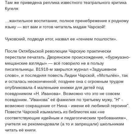
Там же приведена реплика известного театрального критика
Кугеля:
…жантильное воспитание, полное пренебрежение к родному
языку — вот вам и готов читатель мадам Чарской!
Чуковский, подводя итог, назвал ее «гением пошлости».
После Октябрьской революции Чарскую практически
перестали печатать. Дворянское происхождение, «буржуазно-
мещанские взгляды» — всё говорило не в пользу
писательницы. В1918-м закрылся журнал «Задушевное
слово», и последняя повесть Лидии Чарской, «Мотылёк», так
и осталась неоконченной; позднее она с огромным трудом
опубликовала 4 маленькие книжки для детей под
псевдонимом «Н. Иванова». Возможно что это не совсем
псевдоним. "Иванова" её фамилия по третьему мужу, "Н" -
возможно сокращение от Нина - имени её любимой героини".
Повести Чарской изымались из библиотек как «не
соответствующие идейным и педагогическим требованиям»,
учителя не рекомендовали (а то и запрещали) школьникам
читать её книги.