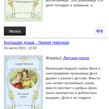
воспитанницы. Эта проказница то и
дело попадает в забавные, а...
Читать
0
Большая душа - Лидия Чарская
15 июля 2021, 12:02
Жанр(ы):
Детская проза
Маленький бедный горбун Веня и
неисправимая проказница Дося
дружат с раннего детства. Вместе
они читают волшебные сказки,
вместе мечтают о добрых феях,
юных принцессах и доблестных
рыцарях. Дося и ее подруги...