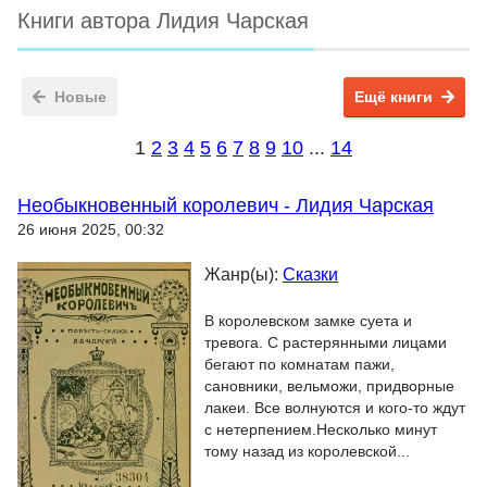
Книги автора Лидия Чарская
Новые
Ещё книги
1
2
3
4
5
6
7
8
9
10
...
14
Необыкновенный королевич - Лидия Чарская
26 июня 2025, 00:32
Жанр(ы):
Сказки
В королевском замке суета и
тревога. С растерянными лицами
бегают по комнатам пажи,
сановники, вельможи, придворные
лакеи. Все волнуются и кого-то ждут
с нетерпением.Несколько минут
тому назад из королевской...