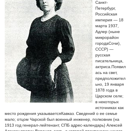
Санкт-
Петербург,
Российская
империя — 18
марта 1937,
Адлер (ныне
микрорайон
городаСочи),
СССР) —
русская
писательница,
актриса.Появил
ась на свет,
предположител
ьно, 19 января
1878 года в
Царском селе;
в некоторых
источниках как
место рождения указываетсяКавказ. Сведений о ее семье
мало; отцом Чарской был военный инженер, полковник (на
1913 год генерал-лейтенант, СПБ адрес-календарь) Алексей