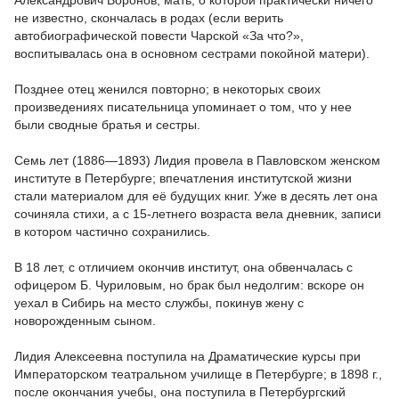
Александрович Воронов, мать, о которой практически ничего
не известно, скончалась в родах (если верить
автобиографической повести Чарской «За что?»,
воспитывалась она в основном сестрами покойной матери).
Позднее отец женился повторно; в некоторых своих
произведениях писательница упоминает о том, что у нее
были сводные братья и сестры.
Семь лет (1886—1893) Лидия провела в Павловском женском
институте в Петербурге; впечатления институтской жизни
стали материалом для её будущих книг. Уже в десять лет она
сочиняла стихи, а с 15-летнего возраста вела дневник, записи
в котором частично сохранились.
В 18 лет, с отличием окончив институт, она обвенчалась с
офицером Б. Чуриловым, но брак был недолгим: вскоре он
уехал в Сибирь на место службы, покинув жену с
новорожденным сыном.
Лидия Алексеевна поступила на Драматические курсы при
Императорском театральном училище в Петербурге; в 1898 г.,
после окончания учебы, она поступила в Петербургский