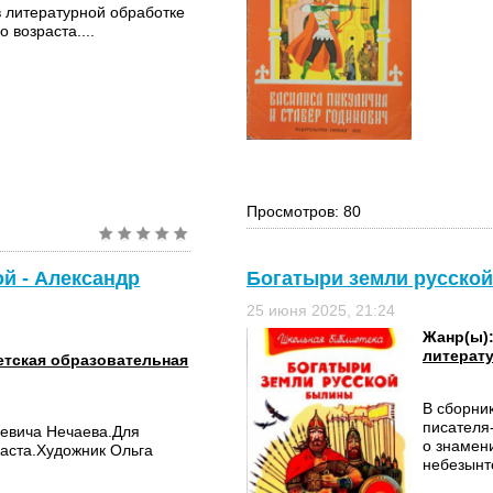
в литературной обработке
 возраста....
Просмотров: 80
й - Александр
Богатыри земли русской
25 июня 2025, 21:24
Жанр(ы)
литерат
етская образовательная
В сборни
писателя
евича Нечаева.Для
о знамен
раста.Художник Ольга
небезынте