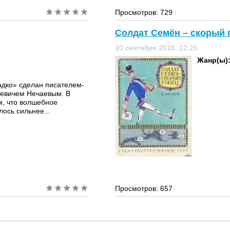
Просмотров: 729
Солдат Семён – скорый 
10 сентября 2016, 12:25
Жанр(ы)
дко» сделан писателем-
евичем Нечаевым. В
ом, что волшебное
лось сильнее...
Просмотров: 657