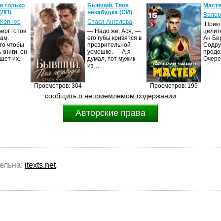
и только
Бывший. Твоя
Масте
(ЛП)
незабудка (СИ)
Валер
 Кепнес
Стася Ангелова
Прик
ерг готов
— Надо же, Ася, —
целит
ам.
его губы кривятся в
Ан Бе
го чтобы
презрительной
Содру
 книги, он
усмешке. — А я
продо
шет их.
думал, тот мужик
Очер
из…
Просмотров: 304
Просмотров: 195
сообщить о неприемлемом содержании
Авторские права
тельна:
itexts.net
.