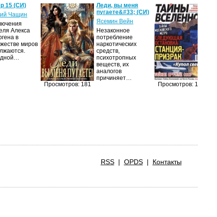
р 15 (СИ)
Леди, вы меня
Т
пугаете&#33; (СИ)
2
ий Чащин
Ясемин Вейн
ав
лючения
еля Алекса
Незаконное
Жу
ргена в
потребление
на
жестве миров
наркотических
п
лжаются.
средств,
из
едной…
психотропных
п
веществ, их
п
аналогов
до
причиняет…
и
Просмотров: 181
Просмотров: 156
RSS
|
OPDS
|
Контакты