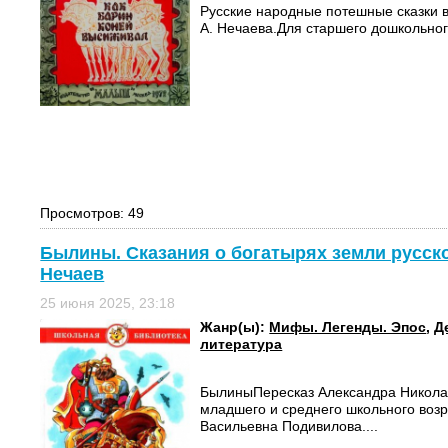
Русские народные потешные сказки 
А. Нечаева.Для старшего дошкольного
Просмотров: 49
Былины. Сказания о богатырях земли русско
Нечаев
25 июня 2025, 23:18
Жанр(ы):
Мифы. Легенды. Эпос
,
Д
литература
БылиныПересказ Александра Никола
младшего и среднего школьного воз
Васильевна Подивилова....