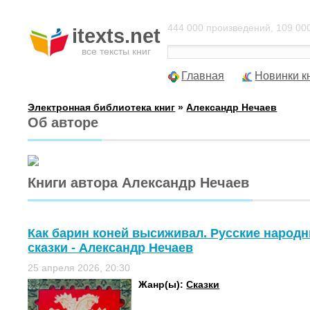
444 000 произведений, 109 000
itexts.net
все тексты книг
Главная
Новинки к
Электронная библиотека книг
»
Александр Нечаев
Об авторе
Книги автора Александр Нечаев
Как барин коней высиживал. Русские народ
сказки - Александр Нечаев
25 апреля 2026, 20:30
Жанр(ы):
Сказки