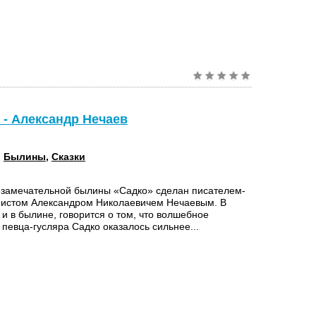
) - Александр Нечаев
:
Былины
,
Сказки
 замечательной былины «Садко» сделан писателем-
истом Александром Николаевичем Нечаевым. В
к и в былине, говорится о том, что волшебное
 певца-гусляра Садко оказалось сильнее...