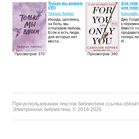
а не
Только мы вдвоем
Для тебя 
(ЛП)
для тебя 
ние…
Тейлор Торрес
Кэролайн
Иногда, цепляясь
Джо Голдб
тор
за боль, мы
к перемен
но-
отпускаем любовь.
Вместо то
Если и есть люди,
продавать
,
для которых нет
теперь пи
мир
места…
И…
яще…
Просмотров: 370
Просмотров: 340
При использовании текстов библиотеки ссылка обяза
Электронная библиотека, © 2018-2026