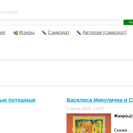
 авторов.
ниг
Жанры
Самиздат
Авторам (самиздат)
ные потешные
Василиса Микулична и С
1 июля 2025, 14:07
Жанр(ы)
Сказка...