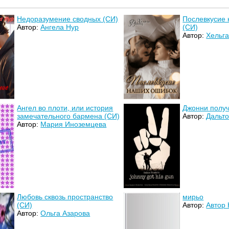
Недоразумение сводных (СИ)
Послевкусие
Автор:
Ангела Нур
(СИ)
Автор:
Хельг
Ангел во плоти, или история
Джонни получ
замечательного бармена (СИ)
Автор:
Дальт
Автор:
Мария Иноземцева
Любовь сквозь пространство
мирьо
(СИ)
Автор:
Автор 
Автор:
Ольга Азарова