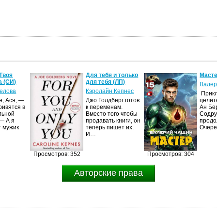
Твоя
Для тебя и только
Масте
а (СИ)
для тебя (ЛП)
Валер
гелова
Кэролайн Кепнес
Прик
, Ася, —
Джо Голдберг готов
целит
кривятся в
к переменам.
Ан Бе
льной
Вместо того чтобы
Содру
— А я
продавать книги, он
продо
т мужик
теперь пишет их.
Очер
И…
Просмотров: 352
Просмотров: 304
Авторские права