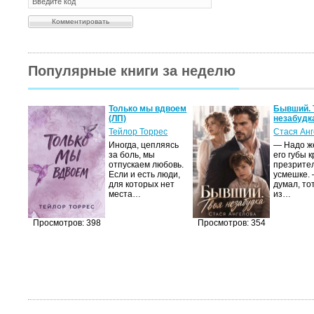
Популярные книги за неделю
а не
Только мы вдвоем
Бывший. 
(ЛП)
незабудк
ние…
Тейлор Торрес
Стася Ан
Иногда, цепляясь
— Надо же
тор
за боль, мы
его губы 
но-
отпускаем любовь.
презрите
Если и есть люди,
усмешке. 
,
для которых нет
думал, то
мир
места…
из…
яще…
Просмотров: 398
Просмотров: 354