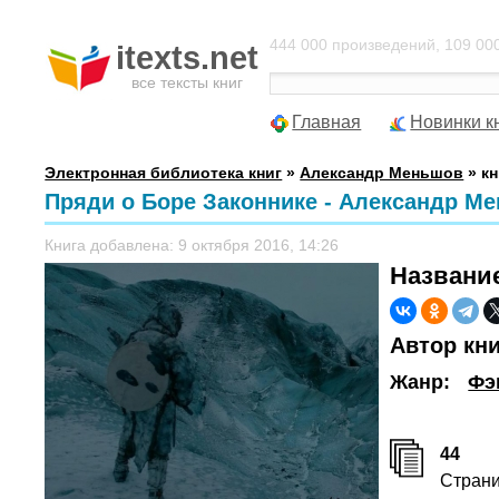
444 000 произведений, 109 000
itexts.net
все тексты книг
Главная
Новинки к
Электронная библиотека книг
»
Александр Меньшов
» кн
Пряди о Боре Законнике - Александр М
Книга добавлена: 9 октября 2016, 14:26
Названи
Автор кн
Жанр:
Фэ
44
Стран