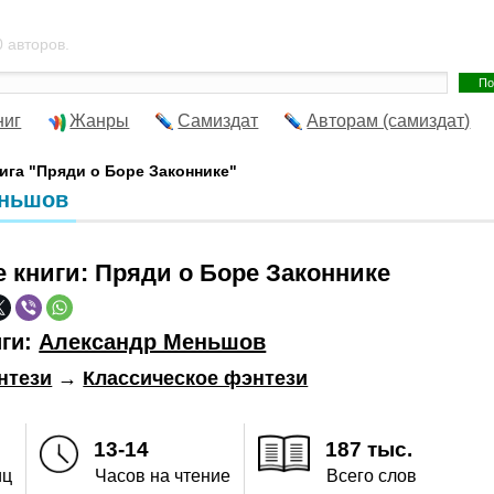
 авторов.
ниг
Жанры
Самиздат
Авторам (самиздат)
ига "Пряди о Боре Законнике"
еньшов
е книги:
Пряди о Боре Законнике
иги:
Александр Меньшов
нтези
→
Классическое фэнтези
13-14
187 тыс.
иц
Часов на чтение
Всего слов