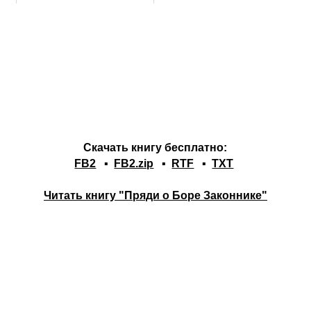
Скачать книгу бесплатно:
FB2
▪
FB2.zip
▪
RTF
▪
TXT
Читать книгу "Пряди о Боре Законнике"
)