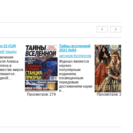
р 15 (СИ)
Тайны вселенной
Ле
2021 №04
пу
ий Чащин
авторов Коллектив
Я
лючения
еля Алекса
Журнал является
Н
ргена в
научно-
по
жестве миров
популярным
на
лжаются.
изданием,
ср
едной…
посвященным
пс
передовым
ве
достижениям науки
ан
и…
п
Просмотров: 279
Просмотров: 211