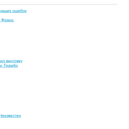
 наших ошибок
а Франц
ил винтовку
он Трамбо
Неизвестен