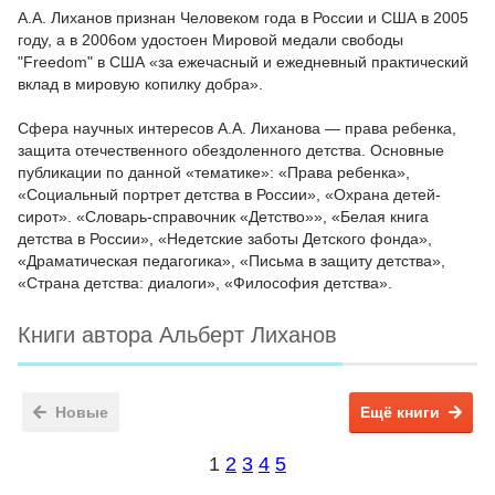
А.А. Лиханов признан Человеком года в России и США в 2005
году, а в 2006ом удостоен Мировой медали свободы
"Freedom" в США «за ежечасный и ежедневный практический
вклад в мировую копилку добра».
Сфера научных интересов А.А. Лиханова — права ребенка,
защита отечественного обездоленного детства. Основные
публикации по данной «тематике»: «Права ребенка»,
«Социальный портрет детства в России», «Охрана детей-
сирот». «Словарь-справочник «Детство»», «Белая книга
детства в России», «Недетские заботы Детского фонда»,
«Драматическая педагогика», «Письма в защиту детства»,
«Страна детства: диалоги», «Философия детства».
Книги автора Альберт Лиханов
Новые
Ещё книги
1
2
3
4
5