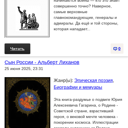
начинаются войны — кто это знает
совершенно точно? Наверное,
самые верховные
главнокомандующие, генералы и
адмиралы. Да ещё и той стороны,
которая нападает...
Читать
0
Сын России - Альберт Лиханов
25 июня 2025, 23:31
Жанр(ы):
Эпическая поэзия
,
Биографии и мемуары
Эта книга-раздумье о подвиге Юрия
Алексеевича Гагарина, о Родине -
Советской стране, взрастившей
героя, о вековой мечте человека -
покорении космоса. Иллюстрации