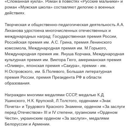
«Сломанная кукла». Роман в повестях «Русские мальчики» и
роман «Мужская школа» составляют дилогию о военных
действиях.
Творческая и общественно-педагогическая деятельность А.А.
Лиханова удостоена многочисленных отечественных и
международных наград: Государственная премия России,
Российская премия им. А.С. Грина, премия Ленинского
комсомола, Международная премия им. М.Горького,
Международная премия им. Януша Корчака, Международная
культурная премия им. Виктора Гюго, американская премия
«Оливер», японская премия «Сакура», премии - им.
Н.Островского, им. Б.Полевого, Большая литературная
премия России, премия Президента РФ в области
образования.
Награжден многими медалями СССР, медалью К.Д.
Ушинского, Н.К. Крупской, Л.Толстого, орденами «Знак
Почета» и Трудового Красного Знамени, орденом «За заслуги
перед Отечеством» III и IV степени, грузинским «Орденом
Чести», украинским орденом «За заслуги», медалями
Белоруссии и Армении.