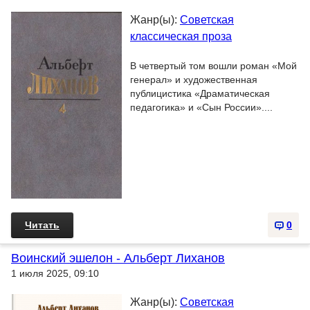
Жанр(ы):
Советская
классическая проза
В четвертый том вошли роман «Мой
генерал» и художественная
публицистика «Драматическая
педагогика» и «Сын России»....
Читать
0
Воинский эшелон - Альберт Лиханов
1 июля 2025, 09:10
Жанр(ы):
Советская