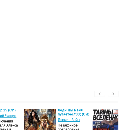
р 15 (СИ)
Леди, вы меня
Т
пугаете&#33; (СИ)
2
ий Чащин
Ясемин Вейн
ав
лючения
еля Алекса
Незаконное
Жу
ргена в
потребление
на