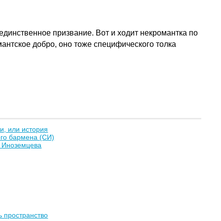
и единственное призвание. Вот и ходит некромантка по
омантское добро, оно тоже специфического толка
и, или история
го бармена (СИ)
 Иноземцева
ь пространство