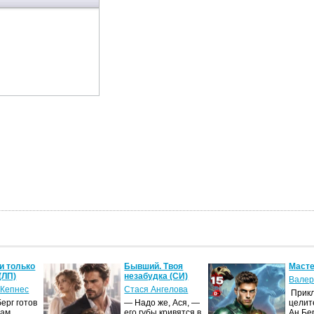
и только
Бывший. Твоя
Масте
(ЛП)
незабудка (СИ)
Валер
 Кепнес
Стася Ангелова
Прик
ерг готов
— Надо же, Ася, —
целит
ам.
его губы кривятся в
Ан Бе