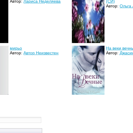
Автор:
Лариса Неделяева
(СИ)
Автор:
Ольга
мирьо
На веки вечн
Автор:
Автор Неизвестен
Автор:
Джаси