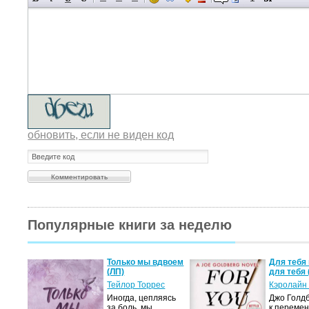
обновить, если не виден код
Популярные книги за неделю
а не
Только мы вдвоем
Для тебя 
(ЛП)
для тебя 
ние…
Тейлор Торрес
Кэролайн
Иногда, цепляясь
Джо Голдб
тор
за боль, мы
к перемен