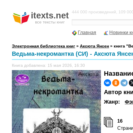
444 000 произведений, 109 000
itexts.net
все тексты книг
Главная
Новинки к
Электронная библиотека книг
»
Аксюта Янсен
» книга "В
Ведьма-некромантка (СИ) - Аксюта Янсе
Книга добавлена: 15 мая 2026, 16:30
Названи
Автор кн
Жанр:
Фэ
16
Стран