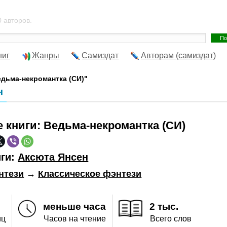
 авторов.
ниг
Жанры
Самиздат
Авторам (самиздат)
едьма-некромантка (СИ)"
н
е книги:
Ведьма-некромантка (СИ)
иги:
Аксюта Янсен
нтези
→
Классическое фэнтези
меньше часа
2 тыс.
иц
Часов на чтение
Всего слов