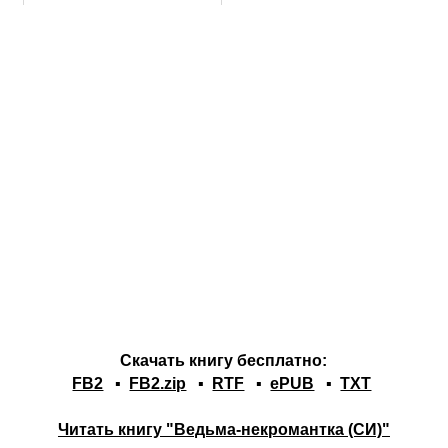
Скачать книгу бесплатно:
FB2
▪
FB2.zip
▪
RTF
▪
ePUB
▪
TXT
Читать книгу "Ведьма-некромантка (СИ)"