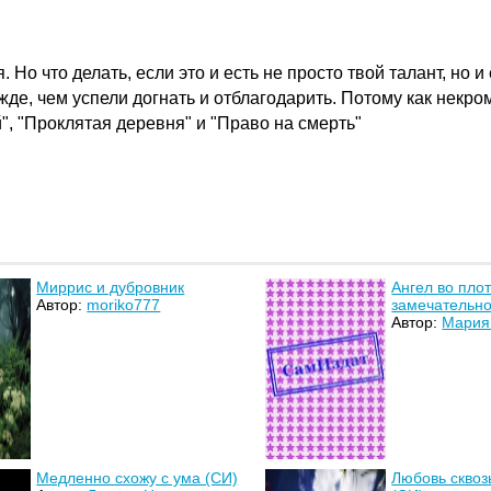
Но что делать, если это и есть не просто твой талант, но 
жде, чем успели догнать и отблагодарить. Потому как некр
й", "Проклятая деревня" и "Право на смерть"
Миррис и дубровник
Ангел во плот
Автор:
moriko777
замечательно
Автор:
Мария
Медленно схожу с ума (СИ)
Любовь сквоз