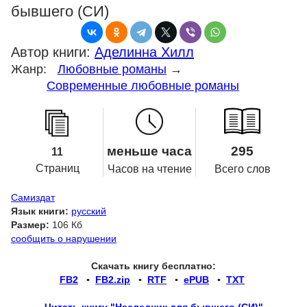
бывшего (СИ)
Автор книги:
Аделинна Хилл
Жанр:
Любовные романы
→
Современные любовные романы
меньше часа
295
11
Страниц
Часов на чтение
Всего слов
Самиздат
Язык книги:
русский
Размер:
106 Кб
сообщить о нарушении
Скачать книгу бесплатно:
FB2
▪
FB2.zip
▪
RTF
▪
ePUB
▪
TXT