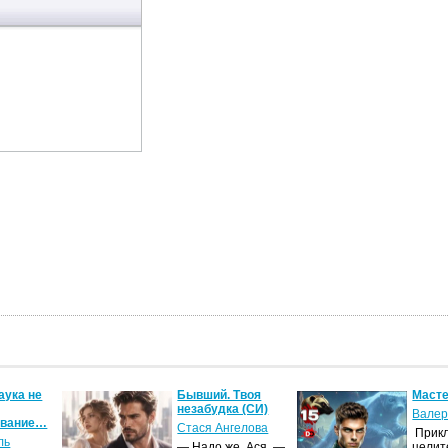
аука не
Бывший. Твоя
Масте
незабудка (СИ)
Валер
ование…
Стася Ангелова
Прик
ль
— Надо же, Ася, —
целит