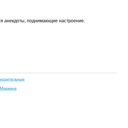
еся анекдоты, поднимающие настроение.
морительные
 Маркина