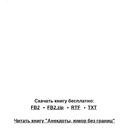
Скачать книгу бесплатно:
FB2
▪
FB2.zip
▪
RTF
▪
TXT
Читать книгу "Анекдоты, юмор без границ"