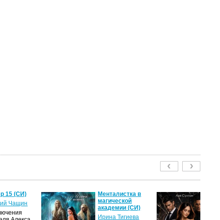
р 15 (СИ)
Менталистка в
П
магической
Лю
ий Чащин
академии (СИ)
(С
лючения
Ирина Тигиева
Ли
еля Алекса