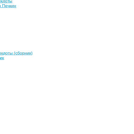
екдоты
н Печкин
кдоты (сборник)
ик