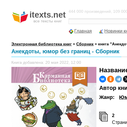
444 000 произведений, 109 000
itexts.net
все тексты книг
Главная
Новинки к
Электронная библиотека книг
»
Сборник
» книга "Анекдо
Анекдоты, юмор без границ - Сборник
Книга добавлена: 20 мая 2022, 12:00
Названи
Автор кн
Жанр:
Юм
2
Стран