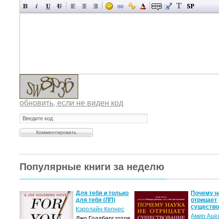
обновить, если не виден код
Популярные книги за неделю
двоем
Для тебя и только
Почему н
для тебя (ЛП)
отрицает
существ
с
Кэролайн Кепнес
Амир Аце
яясь
Джо Голдберг готов