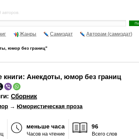
 авторов.
ниг
Жанры
Самиздат
Авторам (самиздат)
ты, юмор без границ"
е книги:
Анекдоты, юмор без границ
иги:
Сборник
ор
→
Юмористическая проза
меньше часа
96
иц
Часов на чтение
Всего слов