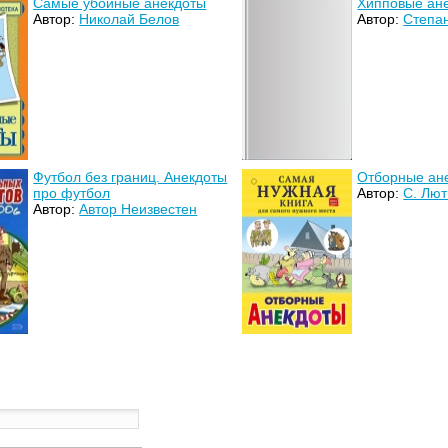
Самые убойные анекдоты
Хипповые ан
Автор:
Николай Белов
Автор:
Степа
Футбол без границ. Анекдоты
Отборные ане
про футбол
Автор:
С. Лют
Автор:
Автор Неизвестен