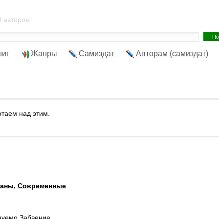
 авторов.
ниг
Жанры
Самиздат
Авторам (самиздат)
отаем над этим.
маны
,
Современные
нуемо.Забвение