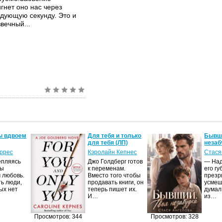
игнет оно нас через
едующую секунду. Это и
вечный...
ы вдвоем
Для тебя и только
Бывши
для тебя (ЛП)
незаб
оррес
Кэролайн Кепнес
Стася
епляясь
Джо Голдберг готов
— Над
мы
к переменам.
его гу
 любовь.
Вместо того чтобы
презр
ть люди,
продавать книги, он
усмеш
ых нет
теперь пишет их.
думал
И…
из…
Просмотров: 344
Просмотров: 328