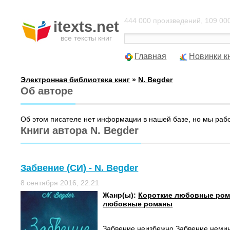
444 000 произведений, 109 000
itexts.net
все тексты книг
Главная
Новинки к
Электронная библиотека книг
»
N. Begder
Об авторе
Об этом писателе нет информации в нашей базе, но мы раб
Книги автора N. Begder
Забвение (СИ) - N. Begder
8 сентября 2016, 22:21
Жанр(ы):
Короткие любовные ро
любовные романы
Забвение неизбежно.Забвение неми