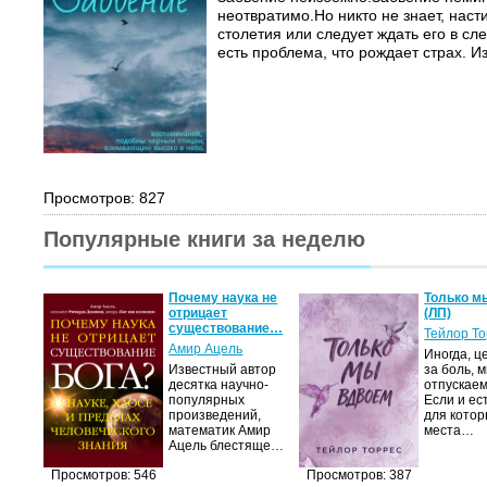
неотвратимо.Но никто не знает, наст
столетия или следует ждать его в сл
есть проблема, что рождает страх. Из
Просмотров: 827
Популярные книги за неделю
Почему наука не
Только м
отрицает
(ЛП)
существование…
Тейлор Т
Амир Ацель
Иногда, ц
Известный автор
за боль, 
десятка научно-
отпускаем
популярных
Если и ес
произведений,
для котор
математик Амир
места…
Ацель блестяще…
Просмотров: 546
Просмотров: 387