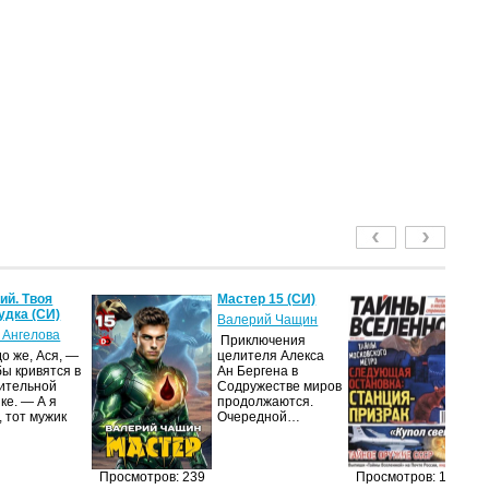
й. Твоя
Мастер 15 (СИ)
Т
удка (СИ)
2
Валерий Чащин
 Ангелова
ав
Приключения
о же, Ася, —
целителя Алекса
Жу
бы кривятся в
Ан Бергена в
на
ительной
Содружестве миров
п
ке. — А я
продолжаются.
из
, тот мужик
Очередной…
п
п
до
и
Просмотров: 239
Просмотров: 198