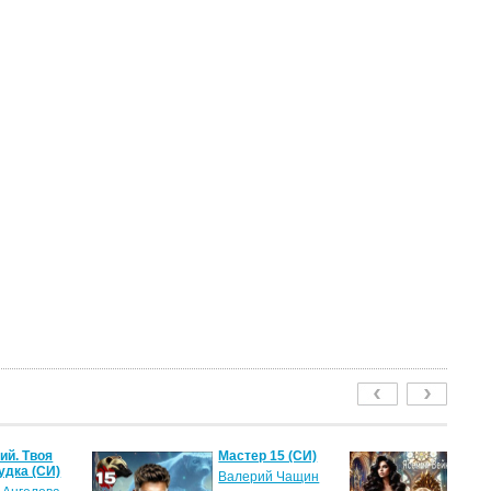
й. Твоя
Мастер 15 (СИ)
Ле
удка (СИ)
пу
Валерий Чащин