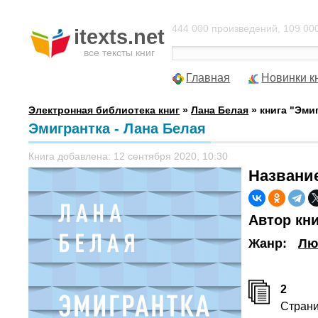
444 000 произведений, 109 000
itexts.net
все тексты книг
Главная
Новинки к
Электронная библиотека книг
»
Лана Белая
» книга "Эми
Эмигрантка - Лана Белая
Книга добавлена: 12 сентября 2020, 10:30
Названи
Автор кн
Жанр:
Лю
2
Стран