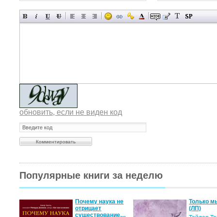
обновить, если не виден код
Популярные книги за неделю
Почему наука не
Только м
отрицает
(ЛП)
существование…