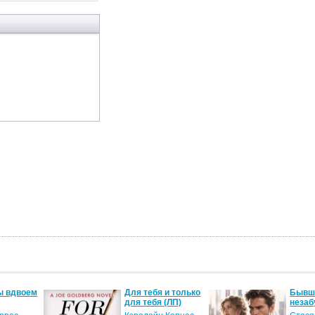
ы вдвоем
Для тебя и только
Бывши
для тебя (ЛП)
незаб