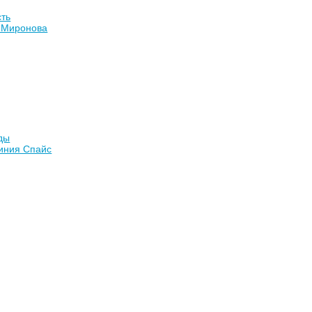
сть
 Миронова
ды
иния Спайс