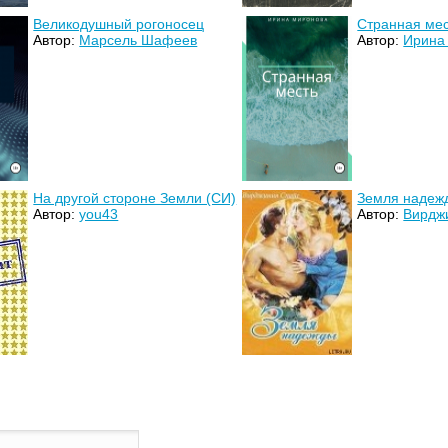
Великодушный рогоносец
Странная ме
Автор:
Марсель Шафеев
Автор:
Ирина
На другой стороне Земли (СИ)
Земля надеж
Автор:
you43
Автор:
Вирдж