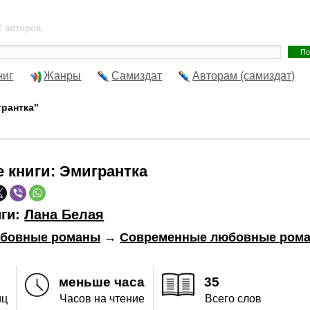
 авторов.
ниг
Жанры
Самиздат
Авторам (самиздат)
грантка"
е книги:
Эмигрантка
иги:
Лана Белая
бовные романы
→
Современные любовные ром
меньше часа
35
иц
Часов на чтение
Всего слов