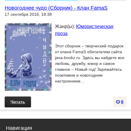
Новогоднее чудо (Сборник) - Клан FamaS
17 сентября 2016, 18:38
Жанр(ы):
Юмористическая
проза
Этот сборник – творческий подарок
от клана FamaS обитателям сайта
java-bookz.ru Здесь вы найдете все:
любовь, дружбу, юмор и самое
главное – Новый год! Заряжайтесь
позитивом и новогодним
настроением...
Читать
0
Навигация