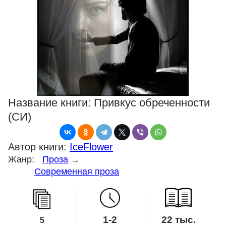
Название книги:
Привкус обреченности
(СИ)
Автор книги:
IceFlower
Жанр:
Проза
→
Современная проза
1-2
22 тыс.
5