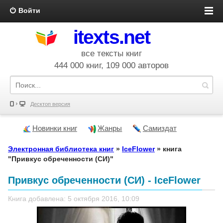
Войти
itexts.net
все тексты книг
444 000 книг, 109 000 авторов
Десктоп версия
Новинки книг
Жанры
Самиздат
Электронная библиотека книг
»
IceFlower
» книга
"Привкус обреченности (СИ)"
Привкус обреченности (СИ) - IceFlower
Книга добавлена: 5 октября 2016, 10:09