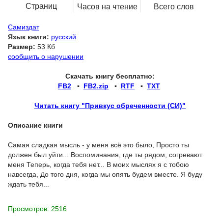
Страниц
Часов на чтение
Всего слов
Самиздат
Язык книги:
русский
Размер:
53 Кб
сообщить о нарушении
Скачать книгу бесплатно:
FB2
▪
FB2.zip
▪
RTF
▪
TXT
Читать книгу "Привкус обреченности (СИ)"
Описание книги
Самая сладкая мысль - у меня всё это было, Просто ты
должен был уйти... Воспоминания, где ты рядом, согревают
меня Теперь, когда тебя нет... В моих мыслях я с тобою
навсегда, До того дня, когда мы опять будем вместе. Я буду
ждать тебя...
Просмотров: 2516