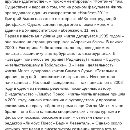
другом издательстве», – прокомментировали "Фонтанке" там.
Существует и версия о том, что на родном факультете Фигль
преподавала: один из конкурентов за «Нацбест-2011»
Дмитрий Быков назвал ее в интервью «МК» «сотрудницей
филфака». Однако сегодня педагогов с таким именем в
здании на Университетской набережной, 11, нет.
Первая известная публикация Фигля датируется 1995 годом –
она вышла на страницах журнала «Апраксин блюз». В начале
2000-х Екатерина Чеботарева стала под псевдонимом
печатать эссеистику в петербургских толстых журналах. В
«Звезде» появилось ее (привет Радищеву) письмо «К другу,
жительствующему в Тобольске». В «Неве» деятельность
Фигля-Мигля курировал критик Самуил Лурье. «Тотальная
ирония, под ней – рефлексия и скрытность. Невероятная
начитанность. Нелепый псевдоним», – так написал он в 2003
году в одной из первых рецензий, посвященных автору.
В издательство «Лимбус Пресс» Фигль-Мигль впервые пришла
в 2001 году, однако отношения с руководством у прозаика
сложились не сразу. «Долгое время вещи Фигля-Мигля мы не
брали – они были слишком специфически-литературными и
филологическими, бессюжетными, – отметил главный
редактор «Лимбус Пресс» Вадим Левенталь. – Однако около
четырех лет назад в писательском сознании автора что-то