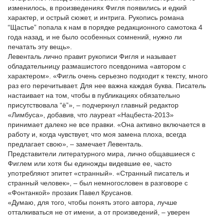
изменилось, в произведениях Фигля появились и едкий
характер, и острый сюжет, и интрига. Рукопись романа
“Щастье” попала к нам в порядке редакционного самотока 4
года назад, и не было особенных сомнений, нужно ли
печатать эту вещь».
Левенталь лично правит рукописи Фигля и называет
обладательницу размашистого псевдонима «автором с
характером». «Фигль очень серьезно подходит к тексту, много
раз его перечитывает. Для нее важна каждая буква. Писатель
настаивает на том, чтобы в публикациях обязательно
присутствовала “ё”», – подчеркнул главный редактор
«Лимбуса», добавив, что лауреат «Нацбеста-2013»
принимает далеко не все правки. «Она активно включается в
работу и, когда чувствует, что моя замена плоха, всегда
предлагает свою», – замечает Левенталь.
Представители литературного мира, лично общавшиеся с
Фиглем или хотя бы единожды видевшие ее, часто
употребляют эпитет «странный». «Странный писатель и
странный человек», – был немногословен в разговоре с
«Фонтанкой» прозаик Павел Крусанов.
«Думаю, для того, чтобы понять этого автора, лучше
отталкиваться не от имени, а от произведений, – уверен