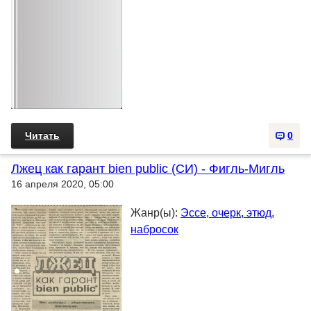
Читать
0
Лжец как гарант bien public (СИ) - Фигль-Мигль
16 апреля 2020, 05:00
Жанр(ы):
Эссе, очерк, этюд,
набросок