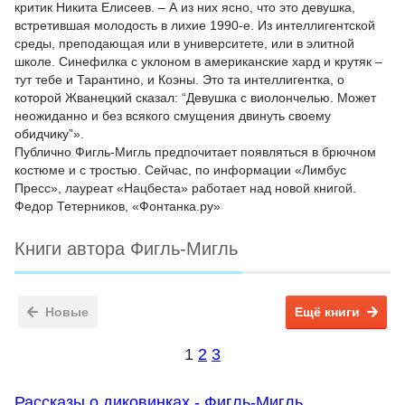
критик Никита Елисеев. – А из них ясно, что это девушка,
встретившая молодость в лихие 1990-е. Из интеллигентской
среды, преподающая или в университете, или в элитной
школе. Синефилка с уклоном в американские хард и крутяк –
тут тебе и Тарантино, и Коэны. Это та интеллигентка, о
которой Жванецкий сказал: “Девушка с виолончелью. Может
неожиданно и без всякого смущения двинуть своему
обидчику”».
Публично Фигль-Мигль предпочитает появляться в брючном
костюме и с тростью. Сейчас, по информации «Лимбус
Пресс», лауреат «Нацбеста» работает над новой книгой.
Федор Тетерников, «Фонтанка.ру»
Книги автора Фигль-Мигль
Новые
Ещё книги
1
2
3
Рассказы о диковинках - Фигль-Мигль