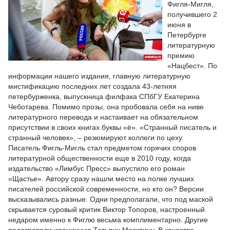
Фигля-Мигля,
получившего 2
июня в
Петербурге
литературную
премию
«Нацбест». По
информации нашего издания, главную литературную
мистификацию последних лет создала 43-летняя
петербурженка, выпускница филфака СПбГУ Екатерина
Чеботарева. Помимо прозы, она пробовала себя на ниве
литературного перевода и настаивает на обязательном
присутствии в своих книгах буквы «ё». «Странный писатель и
странный человек», – резюмируют коллеги по цеху.
Писатель Фигль-Мигль стал предметом горячих споров
литературной общественности еще в 2010 году, когда
издательство «Лимбус Пресс» выпустило его роман
«Щастье». Автору сразу нашли место на полке лучших
писателей российской современности, но кто он? Версии
высказывались разные. Одни предполагали, что под маской
скрывается суровый критик Виктор Топоров, настроенный
недаром именно к Фиглю весьма комплиментарно. Другие