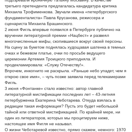
подозревали ироничную Татьяну Москвину. В качестве
третьего претендента предлагалась кандидатура критика
Михаила Трофименкова. Звучали имена «петербургского
фундаменталиста» Павла Крусанова, режиссера и
сценариста Михаила Брашинского.
2 июня Фигль впервые появился в Петербурге публично на
вручении литературной премии «Нацбест» и развеял
многочисленные мифы, скопившиеся вокруг своей персоны.
На сцену за букетом поднялась худощавая шатенка в темных
очках и бежевом платье, очки по просьбе ведущего
церемонии Артемия Троицкого приподняла. И
продекламировала: «Служу Отечеству!».
Впрочем, инкогнито не раскрыла. «Раньше небо упадет, чем я
открою свое имя», – чуть позже заявила перед телекамерами
Фигль.
3 июня «Фонтанке» стало известно: автор главной
литературной мистификации последних лет – 43-летняя
петербурженка Екатерина Чеботарева. Откуда взялась в
редакции такая информация? Пусть это будет небольшой
тайной или ответной мистификацией. По крайней мере, ни
один из литераторов, которых мы процитируем ниже,
настоящее имя Фигля не называл.
О жизни Чеботаревой известно, прямо скажем, немного: 1970