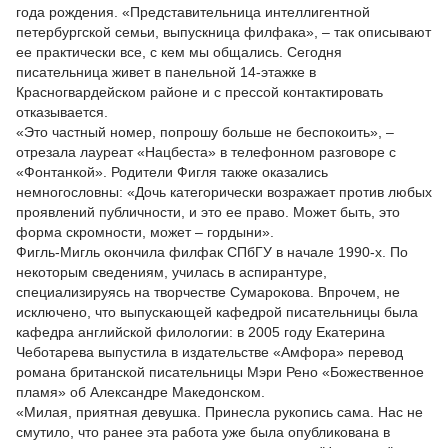
года рождения. «Представительница интеллигентной
петербургской семьи, выпускница филфака», – так описывают
ее практически все, с кем мы общались. Сегодня
писательница живет в панельной 14-этажке в
Красногвардейском районе и с прессой контактировать
отказывается.
«Это частный номер, попрошу больше не беспокоить», –
отрезала лауреат «Нацбеста» в телефонном разговоре с
«Фонтанкой». Родители Фигля также оказались
немногословны: «Дочь категорически возражает против любых
проявлений публичности, и это ее право. Может быть, это
форма скромности, может – гордыни».
Фигль-Мигль окончила филфак СПбГУ в начале 1990-х. По
некоторым сведениям, училась в аспирантуре,
специализируясь на творчестве Сумарокова. Впрочем, не
исключено, что выпускающей кафедрой писательницы была
кафедра английской филологии: в 2005 году Екатерина
Чеботарева выпустила в издательстве «Амфора» перевод
романа британской писательницы Мэри Рено «Божественное
пламя» об Александре Македонском.
«Милая, приятная девушка. Принесла рукопись сама. Нас не
смутило, что ранее эта работа уже была опубликована в