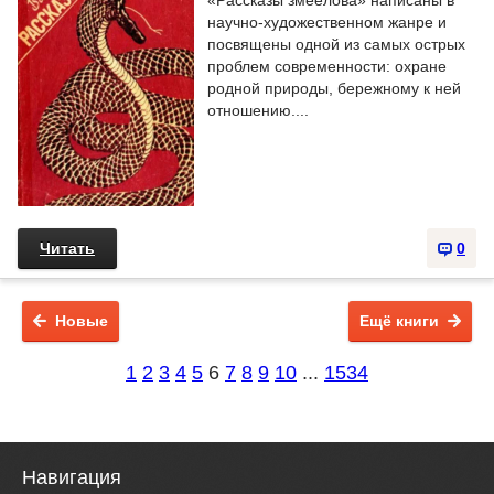
«Рассказы змеелова» написаны в
научно-художественном жанре и
посвящены одной из самых острых
проблем современности: охране
родной природы, бережному к ней
отношению....
Читать
0
Новые
Ещё книги
1
2
3
4
5
6
7
8
9
10
...
1534
Навигация