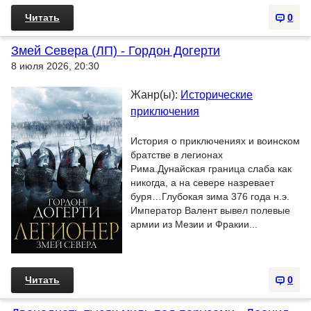
Читать
0
Змей Севера (ЛП) - Гордон Догерти
8 июля 2026, 20:30
Жанр(ы):
Исторические
приключения
История о приключениях и воинском
братстве в легионах
Рима.Дунайская граница слаба как
никогда, а на севере назревает
буря…Глубокая зима 376 года н.э.
Император Валент вывел полевые
армии из Мезии и Фракии...
Читать
0