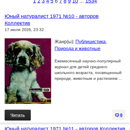
1
2
3
4
5
6
7
8
9
10
...
1534
Юный натуралист 1971 №10 - авторов
Коллектив
17 июля 2026, 23:32
Жанр(ы):
Публицистика
,
Природа и животные
Ежемесячный научно-популярный
журнал для детей среднего
школьного возраста, посвященный
природе, животным и растениям....
Читать
0
Юный натуралист 1971 №11 - авторов Коллектив