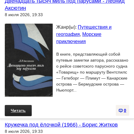
Двенадцать тысяч миль под парусами - Леонид
Аксютин
8 июля 2026, 19:33
Жанр(ы):
Путешествия и
география
,
Морские
приключения
В книге, представляющей собой
путевые заметки автора, рассказано
о рейсе советского парусного судна
«Товарищ» по маршруту Вентспилс
— Гетеборг — Плимут — Канарские
острова — Бермудские острова —
Ньюпорт...
Читать
0
Кружечка под ёлочкой (1966) - Борис Житков
8 июля 2026, 19:33