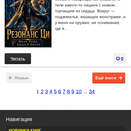
теле какого-то пацана с ножом,
торчащим из сердца. Вокруг —
подземелье, кишащее монстрами, а
у меня ни оружия, ни понимания,
где я...
Читать
0
Новые
Ещё книги
1
2
3
4
5
6
7
8
9
10
...
34
Навигация
НОВИНКИ КНИГ