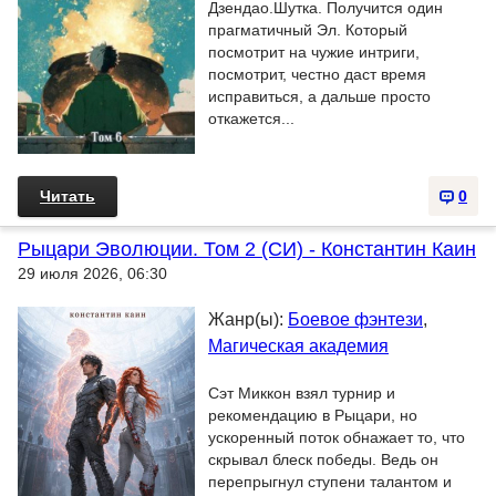
Дзендао.Шутка. Получится один
прагматичный Эл. Который
посмотрит на чужие интриги,
посмотрит, честно даст время
исправиться, а дальше просто
откажется...
Читать
0
Рыцари Эволюции. Том 2 (СИ) - Константин Каин
29 июля 2026, 06:30
Жанр(ы):
Боевое фэнтези
,
Магическая академия
Сэт Миккон взял турнир и
рекомендацию в Рыцари, но
ускоренный поток обнажает то, что
скрывал блеск победы. Ведь он
перепрыгнул ступени талантом и