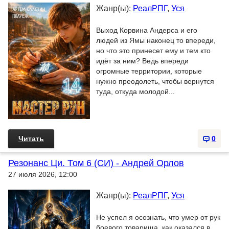
Жанр(ы):
РеалРПГ
,
Уся
Выход Корвина Андерса и его
людей из Ямы наконец то впереди,
но что это принесет ему и тем кто
идёт за ним? Ведь впереди
огромные территории, которые
нужно преодолеть, чтобы вернутся
туда, откуда молодой...
Читать
0
Резонанс Ци. Том 6 (СИ) - Андрей Орлов
27 июля 2026, 12:00
Жанр(ы):
РеалРПГ
,
Уся
Не успел я осознать, что умер от рук
боевого товарища, как оказался в