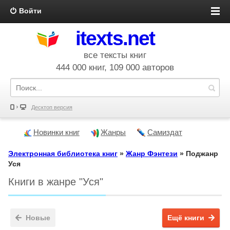
Войти
itexts.net
все тексты книг
444 000 книг, 109 000 авторов
Десктоп версия
Новинки книг
Жанры
Самиздат
Электронная библиотека книг
»
Жанр Фэнтези
» Поджанр
Уся
Книги в жанре "Уся"
Новые
Ещё книги