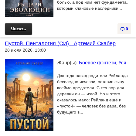
болью, а под ним нет фундамента,
который клановые наследники...
Читать
0
Пустой. Пенталогия (СИ) - Артемий Скабер
28 июля 2026, 13:00
Жанр(ы):
Боевое фэнтези
,
Уся
Два года назад родители Рейланда
бесследно исчезли, оставив сыну
клеймо предателя. С тех пор для
деревни он — изгой. Но и этого
оказалось мало: Рейланд ещё и
«пустой» — человек без дара, без
будущего в...