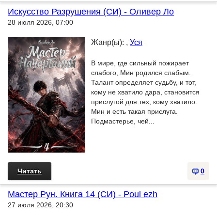
Искусство Разрушения (СИ) - Оливер Ло
28 июля 2026, 07:00
Жанр(ы): ,
Уся
В мире, где сильный пожирает
слабого, Мин родился слабым.
Талант определяет судьбу, и тот,
кому не хватило дара, становится
прислугой для тех, кому хватило.
Мин и есть такая прислуга.
Подмастерье, чей...
Читать
0
Мастер Рун. Книга 14 (СИ) - Poul ezh
27 июля 2026, 20:30