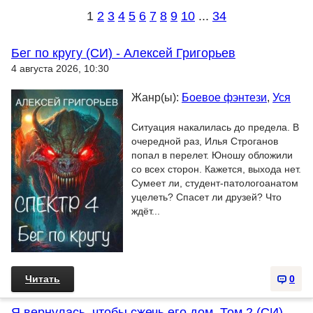
1
2
3
4
5
6
7
8
9
10
...
34
Бег по кругу (СИ) - Алексей Григорьев
4 августа 2026, 10:30
Жанр(ы):
Боевое фэнтези
,
Уся
Ситуация накалилась до предела. В
очередной раз, Илья Строганов
попал в перелет. Юношу обложили
со всех сторон. Кажется, выхода нет.
Сумеет ли, студент-патологоанатом
уцелеть? Спасет ли друзей? Что
ждёт...
Читать
0
Я вернулась, чтобы сжечь его дом. Том 2 (СИ) -