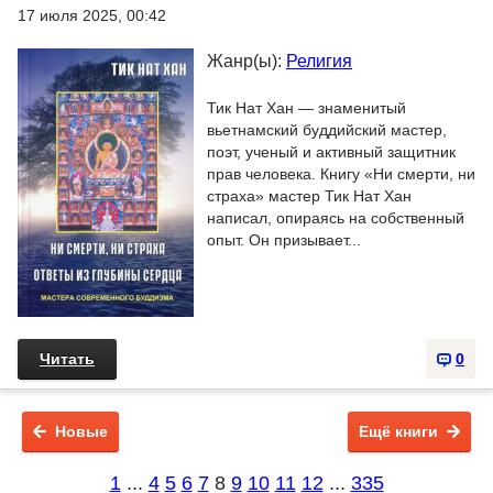
17 июля 2025, 00:42
Жанр(ы):
Религия
Тик Нат Хан — знаменитый
вьетнамский буддийский мастер,
поэт, ученый и активный защитник
прав человека. Книгу «Ни смерти, ни
страха» мастер Тик Нат Хан
написал, опираясь на собственный
опыт. Он призывает...
Читать
0
Новые
Ещё книги
1
...
4
5
6
7
8
9
10
11
12
...
335