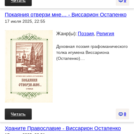
Читать
0
Покаяния отверзи мне… - Виссарион Остапенко
17 июля 2025, 22:55
Жанр(ы):
Поэзия
,
Религия
Духовная поэзия графоманического
толка игумена Виссариона
(Остапенко)....
Читать
0
Храните Православие - Виссарион Остапенко