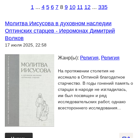
1
...
4
5
6
7
8
9
10
11
12
...
335
Молитва Иисусова в духовном наследии
Оптинских старцев - Иеромонах Димитрий
Волков
17 июля 2025, 22:58
Жанр(ы):
Религия
,
Религия
На протяжении столетия не
иссякало в Оптиной благодатное
старчество. В годы гонений память о
старцах в народе не изгладилась,
им был посвящен и ряд
исследовательских работ, однако
всестороннего исследования...