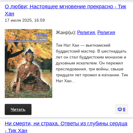
О любви; Настоящее мгновение прекрасно - Тик
Хан
17 июля 2025, 16:59
Жанр(ы):
Религия
,
Религия
Тик Нат Хан — вьетнамский
буддистский мастер. В шестнадцать
лет он стал буддистским монахом и
духовным искателем. Он пережил
преследования, три войны, свыше
тридцати лет прожил в изгнании. Тик
Нат Хан...
Читать
0
Ни смерти, ни страха. Ответы из глубины сердца
- Тик Хан