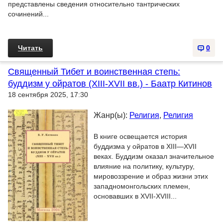
представлены сведения относительно тантрических
сочинений...
Читать
0
Священный Тибет и воинственная степь:
буддизм у ойратов (XIII-XVII вв.) - Баатр Китинов
18 сентября 2025, 17:30
Жанр(ы):
Религия
,
Религия
В книге освещается история
буддизма у ойратов в XIII—XVII
веках. Буддизм оказал значительное
влияние на политику, культуру,
мировоззрение и образ жизни этих
западномонгольских племен,
основавших в XVII-XVIII...