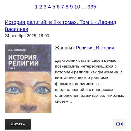
1
2
3
4
5
6
7
8
9
10
...
335
История религий: в 2-х томах. Том 1 - Леонид
Васильев
24 октября 2025, 19:00
Жанр(ы):
Религия
,
История
Двухтомник ставит своей целью
познакомить интересующихся с
историей религии как феномена, с
возникновением и ранними
формами религиозных
представлений и с процессом
становления развитых религиозных
систем...
Читать
0