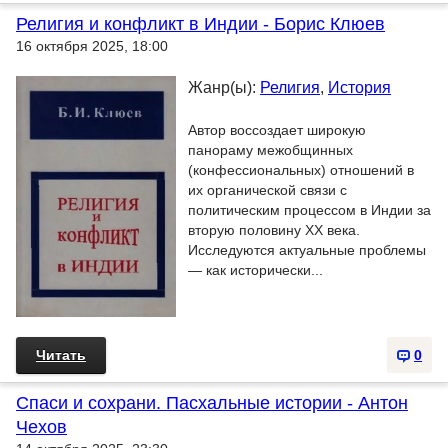
Религия и конфликт в Индии - Борис Клюев
16 октября 2025, 18:00
Жанр(ы):
Религия
,
История
Автор воссоздает широкую
панораму межобщинных
(конфессиональных) отношений в
их органической связи с
политическим процессом в Индии за
вторую половину XX века.
Исследуются актуальные проблемы
— как исторически...
Читать
0
Спаси и сохрани. Пасхальные истории - Антон
Чехов