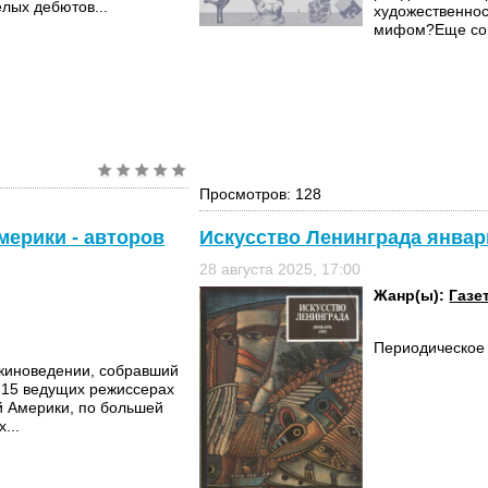
елых дебютов...
художественнос
мифом?Еще сов
Просмотров: 128
мерики - авторов
Искусство Ленинграда январ
28 августа 2025, 17:00
Жанр(ы):
Газе
Периодическое 
 киноведении, собравший
215 ведущих режиссерах
й Америки, по большей
...