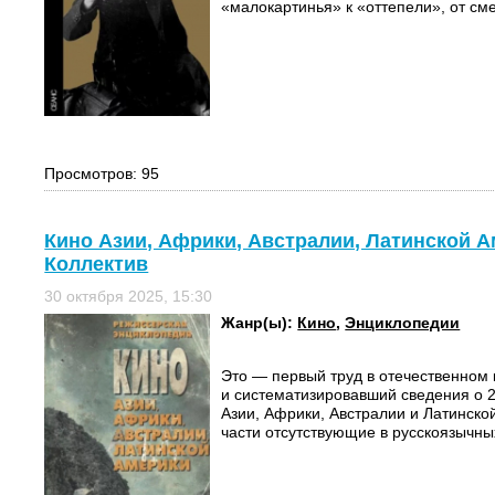
«малокартинья» к «оттепели», от см
Просмотров: 95
Кино Азии, Африки, Австралии, Латинской А
Коллектив
30 октября 2025, 15:30
Жанр(ы):
Кино
,
Энциклопедии
Это — первый труд в отечественном
и систематизировавший сведения о 
Азии, Африки, Австралии и Латинско
части отсутствующие в русскоязычных