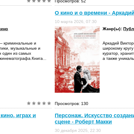
Просмотров: 52
О кино и о времени - Аркади
10 марта 2026, 07:30
Кино
Жанр(ы):
Публ
— криминальные и
Аркадий Виктор
пики, музыкальные и
широкому кругу
 один из самых
куратор, храни
кинематографа.Книга...
а также уникаль
Просмотров: 130
кино, играх и
Персонаж. Искусство создания
сцене - Роберт Макки
30 декабря 2025, 22:30