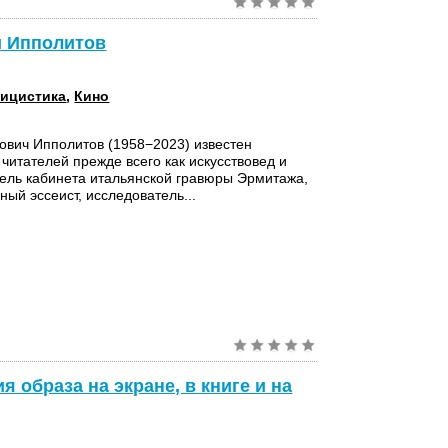
й Ипполитов
ицистика
,
Кино
ович Ипполитов (1958−2023) известен
 читателей прежде всего как искусствовед и
тель кабинета итальянской гравюры Эрмитажа,
ный эссеист, исследователь...
 образа на экране, в книге и на