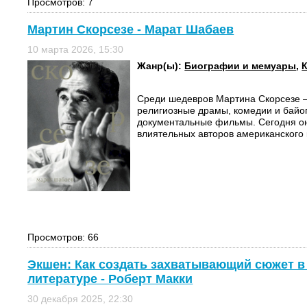
Просмотров: 7
Мартин Скорсезе - Марат Шабаев
10 марта 2026, 15:30
Жанр(ы):
Биографии и мемуары
,
Среди шедевров Мартина Скорсезе 
религиозные драмы, комедии и байо
документальные фильмы. Сегодня он
влиятельных авторов американского 
Просмотров: 66
Экшен: Как создать захватывающий сюжет в 
литературе - Роберт Макки
30 декабря 2025, 22:30