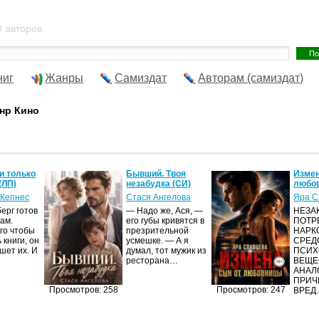
 авторов.
ниг
Жанры
Самиздат
Авторам (самиздат)
нр Кино
и только
Бывший. Твоя
Измен
(ЛП)
незабудка (СИ)
любов
 Кепнес
Стася Ангелова
Яра С
ерг готов
— Надо же, Ася, —
НЕЗА
ам.
его губы кривятся в
ПОТР
го чтобы
презрительной
НАРК
 книги, он
усмешке. — А я
СРЕД
шет их. И
думал, тот мужик из
ПСИХ
ресторана…
ВЕЩЕ
АНАЛ
ПРИЧ
Просмотров: 258
Просмотров: 247
ВРЕД