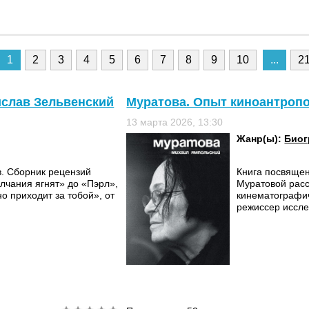
1
2
3
4
5
6
7
8
9
10
...
2
ислав Зельвенский
Муратова. Опыт киноантроп
13 марта 2026, 13:30
Жанр(ы):
Биог
в. Сборник рецензий
Книга посвяще
лчания ягнят» до «Пэрл»,
Муратовой рас
 приходит за тобой», от
кинематографич
режиссер иссле