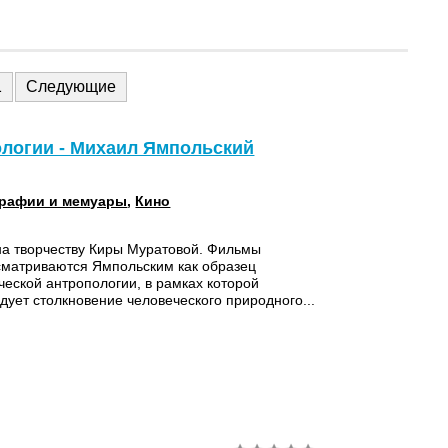
1
Следующие
ологии - Михаил Ямпольский
рафии и мемуары
,
Кино
на творчеству Киры Муратовой. Фильмы
сматриваются Ямпольским как образец
еской антропологии, в рамках которой
дует столкновение человеческого природного...