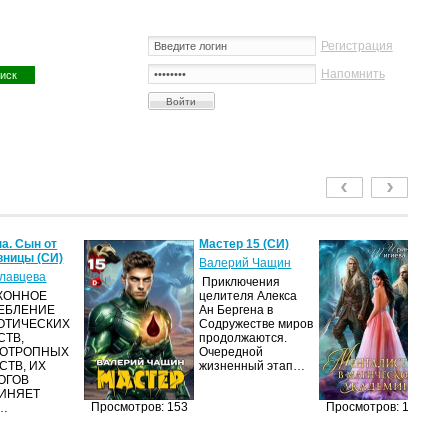
Регистрация
Напомнить
а. Сын от
Мастер 15 (СИ)
Ме
ницы (СИ)
м
Валерий Чащин
ак
лавцева
Приключения
Ир
КОННОЕ
целителя Алекса
ЕБЛЕНИЕ
Ан Бергена в
Я
ОТИЧЕСКИХ
Содружестве миров
об
СТВ,
продолжаются.
оч
ОТРОПНЫХ
Очередной
ма
СТВ, ИХ
жизненный этап…
её
ОГОВ
за
ИНЯЕТ
пр
Просмотров: 153
Просмотров: 131
…
п