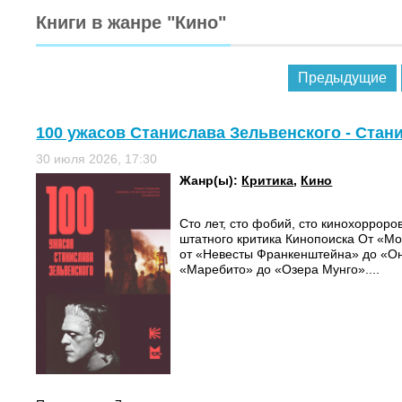
Книги в жанре "Кино"
Предыдущие
100 ужасов Станислава Зельвенского - Стан
30 июля 2026, 17:30
Жанр(ы):
Критика
,
Кино
Сто лет, сто фобий, сто кинохорроро
штатного критика Кинопоиска От «Мо
от «Невесты Франкенштейна» до «Оно
«Маребито» до «Озера Мунго»....