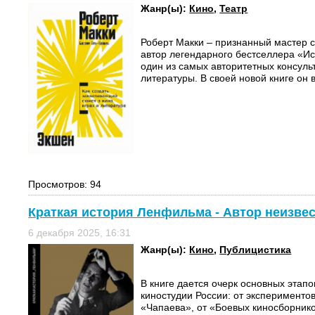
Жанр(ы):
Кино
,
Театр
Роберт Макки – признанный мастер с
автор легендарного бестселлера «И
один из самых авторитетных консульт
литературы. В своей новой книге он в
Просмотров: 94
Краткая история Ленфильма - Автор неизве
6 декабря 2025, 16:31
Жанр(ы):
Кино
,
Публицистика
В книге дается очерк основных этап
киностудии России: от эксперименто
«Чапаева», от «Боевых киносборнико