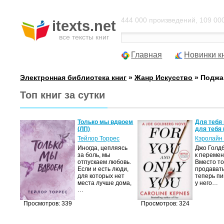
444 000 произведений, 109 000
itexts.net
все тексты книг
Главная
Новинки к
Электронная библиотека книг
»
Жанр Искусство
» Поджа
Топ книг за сутки
а не
Только мы вдвоем
Для тебя 
(ЛП)
для тебя 
ие
Тейлор Торрес
Кэролайн
е,
Иногда, цепляясь
Джо Голдб
за боль, мы
к перемен
отпускаем любовь.
Вместо то
Если и есть люди,
продавать
тор
для которых нет
теперь пи
но-
места лучше дома,
у него…
…
,
Просмотров: 339
Просмотров: 324
мир
яще