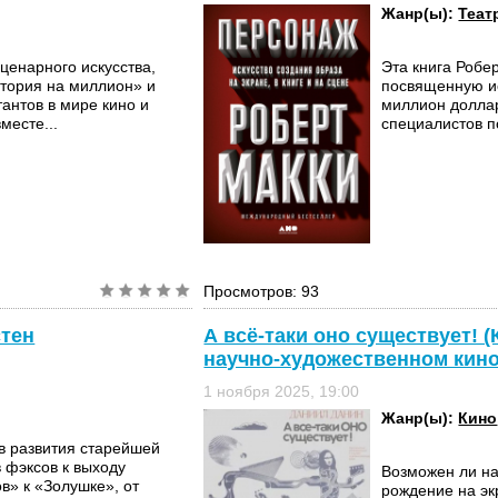
Жанр(ы):
Теат
ценарного искусства,
Эта книга Робе
стория на миллион» и
посвященную ис
антов в мире кино и
миллион доллар
месте...
специалистов п
Просмотров: 93
стен
А всё-таки оно существует! 
научно-художественном кино
1 ноября 2025, 19:00
Жанр(ы):
Кино
ов развития старейшей
в фэксов к выходу
Возможен ли на
в» к «Золушке», от
рождение на эк