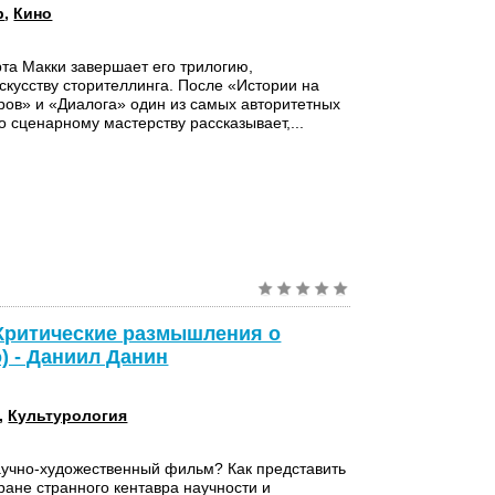
р
,
Кино
рта Макки завершает его трилогию,
кусству сторителлинга. После «Истории на
ов» и «Диалога» один из самых авторитетных
о сценарному мастерству рассказывает,...
(Критические размышления о
) - Даниил Данин
,
Культурология
учно-художественный фильм? Как представить
ране странного кентавра научности и