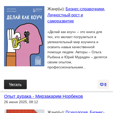
Жанр(ы):
Бизнес-справочники
,
Личностный рост и
саморазвитие
«Делай как коуч» – это книга для
тех, кто желает погрузиться в
увлекательный мир коучинга и
освоить навык качественной
помощи людям. Авторы – Ольга
Рыбина и Юрий Мурадян – делятся
своим опытом,
профессиональными...
Читать
0
Опыт дурака - Мирзакарим Норбеков
26 июня 2025, 08:12
Жанр(ы):
Психология
,
Бизнес-