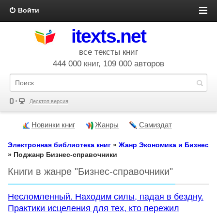
Войти
itexts.net
все тексты книг
444 000 книг, 109 000 авторов
Десктоп версия
Новинки книг
Жанры
Самиздат
Электронная библиотека книг
»
Жанр Экономика и Бизнес
» Поджанр Бизнес-справочники
Книги в жанре "Бизнес-справочники"
Несломленный. Находим силы, падая в бездну.
Практики исцеления для тех, кто пережил