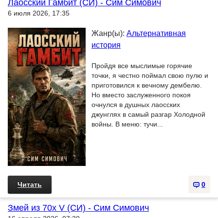
Лаосский Гамбит (СИ) - Сим Симович
6 июля 2026, 17:35
Жанр(ы):
Альтернативная
история
Пройдя все мыслимые горячие
точки, я честно поймал свою пулю и
приготовился к вечному дембелю.
Но вместо заслуженного покоя
очнулся в душных лаосских
джунглях в самый разгар Холодной
войны. В меню: тучи...
Читать
0
Змей из 70х V (СИ) - Сим Симович