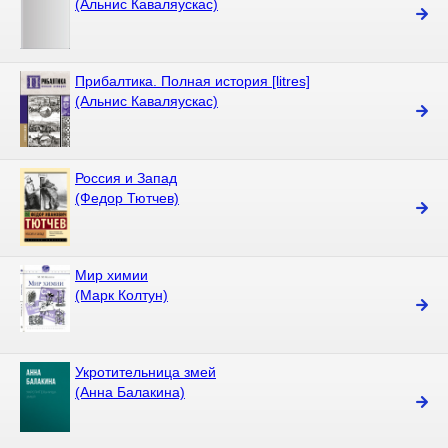
(Альнис Каваляускас)
Прибалтика. Полная история [litres]
(Альнис Каваляускас)
Россия и Запад
(Федор Тютчев)
Мир химии
(Марк Колтун)
Укротительница змей
(Анна Балакина)